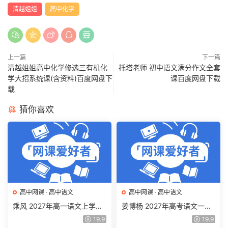
清越姐姐
高中化学
上一篇
下一篇
清越姐姐高中化学修选三有机化
托塔老师 初中语文满分作文全套
学大招系统课(含资料)百度网盘下
课百度网盘下载
载
猜你喜欢
高中网课
·
高中语文
高中网课
·
高中语文
乘风 2027年高一语文上学期
姜博杨 2027年高考语文一轮
网课教程 高一语文 暑假班视
复习网课教程 高三语文 上学
19.9
19.9
频教程 百度网盘下载
期暑假班视频教程 百度网盘