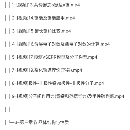
│ │ 1–[视频]13.共价键之σ键及π键.mp4
│ │ 2–[视频]14.键能及键能应用.mp4
│ │ 3–[视频]15.键长键角比较.mp4
│ │ 4–[视频]16.价层电子对数及孤电子对数的计算.mp4
│ │ 5–[视频]17.预测VSEPR模型及分子构型.mp4
│ │ 7–[视频]19.杂化轨道理论(下卷).mp4
│ │ 8–[视频]极性-非极性键vs极性-非极性分子.mp4
│ │ 9–[视频]分子间作用力(氢键和范德华力)及手性碳判断.mp4
│ │
│ └─3–第三章节 晶体结构与性质