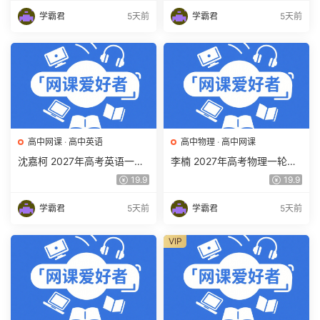
下载
学霸君
5天前
学霸君
5天前
高中网课
·
高中英语
高中物理
·
高中网课
沈嘉柯 2027年高考英语一轮
李楠 2027年高考物理一轮复
复习网课教程 高三英语 上学
习网课教程 高三物理 上学期
19.9
19.9
期暑假班视频教程 百度网盘
暑假班视频教程 百度网盘下
下载
载
学霸君
5天前
学霸君
5天前
VIP