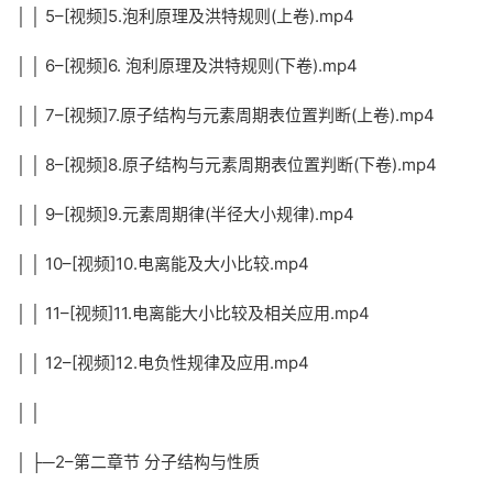
│ │ 5–[视频]5.泡利原理及洪特规则(上卷).mp4
│ │ 6–[视频]6. 泡利原理及洪特规则(下卷).mp4
│ │ 7–[视频]7.原子结构与元素周期表位置判断(上卷).mp4
│ │ 8–[视频]8.原子结构与元素周期表位置判断(下卷).mp4
│ │ 9–[视频]9.元素周期律(半径大小规律).mp4
│ │ 10–[视频]10.电离能及大小比较.mp4
│ │ 11–[视频]11.电离能大小比较及相关应用.mp4
│ │ 12–[视频]12.电负性规律及应用.mp4
│ │
│ ├─2–第二章节 分子结构与性质