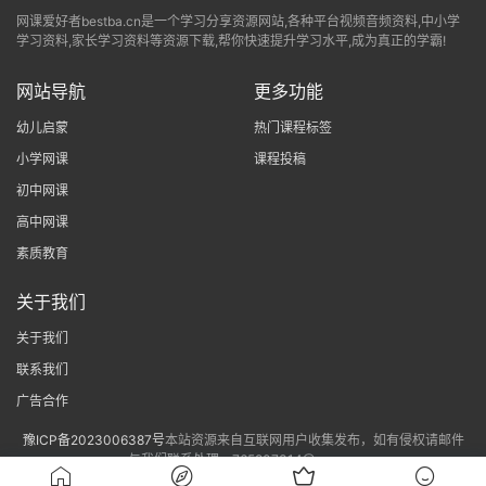
网课爱好者bestba.cn是一个学习分享资源网站,各种平台视频音频资料,中小学
学习资料,家长学习资料等资源下载,帮你快速提升学习水平,成为真正的学霸!
网站导航
更多功能
幼儿启蒙
热门课程标签
小学网课
课程投稿
初中网课
高中网课
素质教育
关于我们
关于我们
联系我们
广告合作
豫ICP备2023006387号
本站资源来自互联网用户收集发布，如有侵权请邮件
与我们联系处理。765807314@qq.com
sitemap