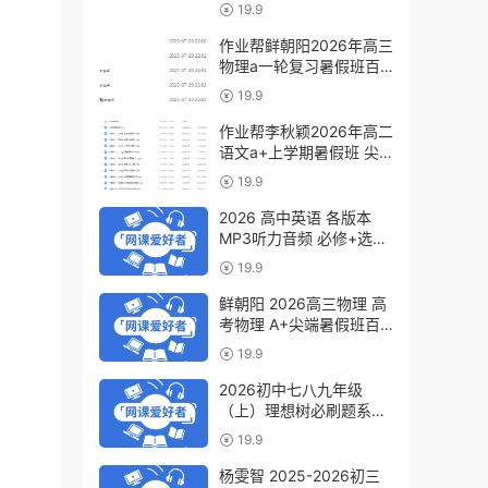
a+教程（暑假班+秋季
19.9
班）
作业帮鲜朝阳2026年高三
物理a一轮复习暑假班百
度网盘下载
19.9
作业帮李秋颖2026年高二
语文a+上学期暑假班 尖
端班百度网盘下载
19.9
2026 高中英语 各版本
MP3听力音频 必修+选修
6.07GB百度网盘下载
19.9
鲜朝阳 2026高三物理 高
考物理 A+尖端暑假班百
度网盘下载
19.9
2026初中七八九年级
（上）理想树必刷题系列
百度网盘下载
19.9
杨雯智 2025-2026初三