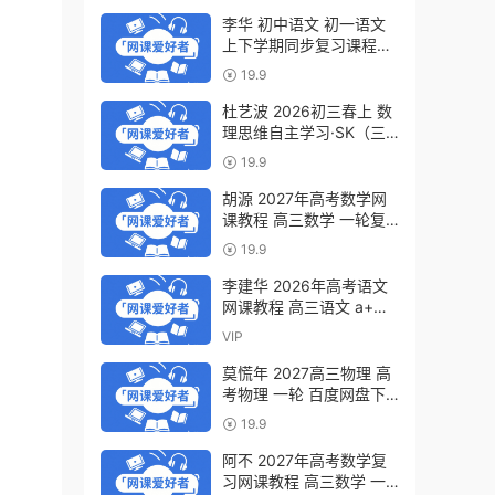
李华 初中语文 初一语文
上下学期同步复习课程
（34讲带讲义、练习）百
19.9
度网盘下载
杜艺波 2026初三春上 数
理思维自主学习·SK（三
期）百度网盘下载
19.9
胡源 2027年高考数学网
课教程 高三数学 一轮复
习暑假班视频教程 百度网
19.9
盘下载
李建华 2026年高考语文
网课教程 高三语文 a+二
三轮复习视频教程 百度网
VIP
盘下载
莫慌年 2027高三物理 高
考物理 一轮 百度网盘下
载
19.9
阿不 2027年高考数学复
习网课教程 高三数学 一