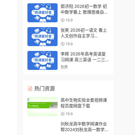
郭济阳 2026初一数学 初
中数学春上 数理思维自主
学习·BS（一期）百度网
19.9
盘下载
张笑 2026初一语文 春上
人文创作自主学习
·TY·S（一期）百度网盘下
19.9
载
李辉 2026年高考英语复
习网课 高三英语 一二三
轮视频课程全年班 百度网
免费
盘下载
热门资源
高中生物实验全套视频课
程百度网盘下载
19.9
刘秋龙高中数学网课作业
帮2024刘秋龙高一数学