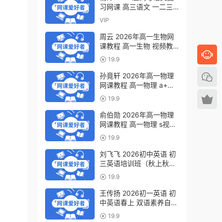
习网课 高三语文 一二三
轮视频教程全年班 百度网
VIP
盘下载
周云 2026年高一生物网
课教程 高一生物 视频教
程下学期寒春班 百度网盘
19.9
下载
孙竟轩 2026年高一物理
网课教程 高一物理 a+视
频教程下学期寒春班 百度
19.9
网盘下载
俞伯勋 2026年高一物理
网课教程 高一物理 s视频
教程下学期寒春班 百度网
19.9
盘下载
刘飞飞 2026初中英语 初
三英语培训班（秋上秋下·
全国版·A+）百度网盘下
19.9
载
王传扬 2026初一英语 初
中英语春上 双语素养自主
学习·TY·A+（三期）百度
19.9
网盘下载