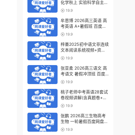
化学秋上 实验科学自主学
习·TY·S（3期）百度网盘
19.9
下载
牟恩博 2026高三英语 高
考英语 A+暑假班 百度网
盘下载
19.9
梓墨2025初中语文非连续
文本阅读系统视频+资料
(第六季)百度网盘下载
19.9
张亚柔 2026高三语文 高
考语文 暑假冲顶班 百度
网盘下载
19.9
桃子老师中考英语28套试
卷视频讲解(含真题卷+模
拟卷)百度网盘下载
19.9
张鹏 2026高三生物高考
生物 一轮暑假百度网盘下
载
19.9