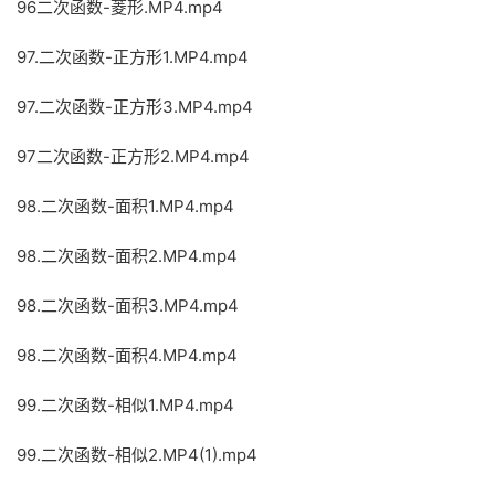
96二次函数-菱形.MP4.mp4
97.二次函数-正方形1.MP4.mp4
97.二次函数-正方形3.MP4.mp4
97二次函数-正方形2.MP4.mp4
98.二次函数-面积1.MP4.mp4
98.二次函数-面积2.MP4.mp4
98.二次函数-面积3.MP4.mp4
98.二次函数-面积4.MP4.mp4
99.二次函数-相似1.MP4.mp4
99.二次函数-相似2.MP4(1).mp4