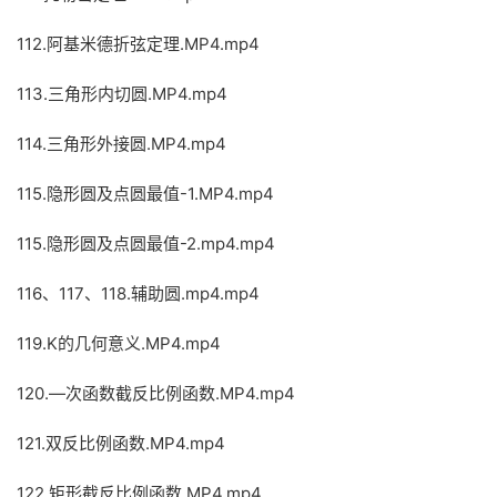
112.阿基米德折弦定理.MP4.mp4
113.三角形内切圆.MP4.mp4
114.三角形外接圆.MP4.mp4
115.隐形圆及点圆最值-1.MP4.mp4
115.隐形圆及点圆最值-2.mp4.mp4
116、117、118.辅助圆.mp4.mp4
119.K的几何意义.MP4.mp4
120.—次函数截反比例函数.MP4.mp4
121.双反比例函数.MP4.mp4
122.矩形截反比例函数.MP4.mp4