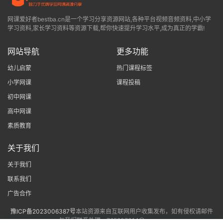
网课爱好者bestba.cn是一个学习分享资源网站,各种平台视频音频资料,中小学
学习资料,家长学习资料等资源下载,帮你快速提升学习水平,成为真正的学霸!
网站导航
更多功能
幼儿启蒙
热门课程标签
小学网课
课程投稿
初中网课
高中网课
素质教育
关于我们
关于我们
联系我们
广告合作
豫ICP备2023006387号
本站资源来自互联网用户收集发布，如有侵权请邮件
与我们联系处理。765807314@qq.com