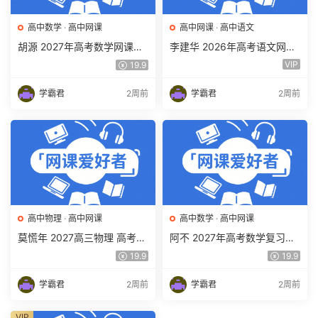
高中数学
·
高中网课
高中网课
·
高中语文
胡源 2027年高考数学网课教
李建华 2026年高考语文网课
程 高三数学 一轮复习暑假班
教程 高三语文 a+二三轮复习
VIP
19.9
视频教程 百度网盘下载
视频教程 百度网盘下载
学霸君
2周前
学霸君
2周前
高中物理
·
高中网课
高中数学
·
高中网课
莫慌年 2027高三物理 高考物
阿不 2027年高考数学复习网
理 一轮 百度网盘下载
课教程 高三数学 一轮复习视
19.9
19.9
频教程 百度网盘下载
学霸君
2周前
学霸君
2周前
VIP