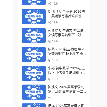
轮复习视频教程 百度网盘
19.9
下载
刘飞飞 初中英语 2026初
二英语读写素养培训班
（秋上秋下·全国版·S）百
19.9
度网盘下载
孙清珍 初中语文 初二语
文读写素养培训班（秋上
秋下·全国版·A+）百度网
19.9
盘下载
杨萌 2026初三物理 中考
物理培训班 秋上秋下·全
国版·S 百度网盘下载
19.9
朱韬 初中数学 2026初三
数学 中考数学培训班（秋
上秋下·全国版·S）百度网
19.9
盘下载
陈焕文 2026届高考语文
复习网课 高三语文 一二
三轮视频课程全年班 百度
VIP
网盘下载
杨洋 2026届高考语文复