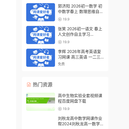
郭济阳 2026初一数学 初
中数学春上 数理思维自主
学习·BS（一期）百度网
19.9
盘下载
张笑 2026初一语文 春上
人文创作自主学习
·TY·S（一期）百度网盘下
19.9
载
李辉 2026年高考英语复
习网课 高三英语 一二三
轮视频课程全年班 百度网
免费
盘下载
热门资源
高中生物实验全套视频课
程百度网盘下载
19.9
刘秋龙高中数学网课作业
帮2024刘秋龙高一数学