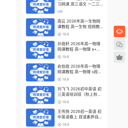
习网课 高三语文 一二三
轮视频教程全年班 百度网
VIP
盘下载
周云 2026年高一生物网
课教程 高一生物 视频教
程下学期寒春班 百度网盘
19.9
下载
孙竟轩 2026年高一物理
网课教程 高一物理 a+视
频教程下学期寒春班 百度
19.9
网盘下载
俞伯勋 2026年高一物理
网课教程 高一物理 s视频
教程下学期寒春班 百度网
19.9
盘下载
刘飞飞 2026初中英语 初
三英语培训班（秋上秋下·
全国版·A+）百度网盘下
19.9
载
王传扬 2026初一英语 初
中英语春上 双语素养自主
学习·TY·A+（三期）百度
19.9
网盘下载