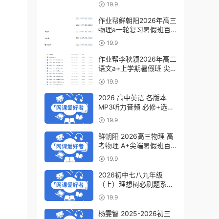
a+教程（暑假班+秋季
19.9
班）
作业帮鲜朝阳2026年高三
物理a一轮复习暑假班百
度网盘下载
19.9
作业帮李秋颖2026年高二
语文a+上学期暑假班 尖
端班百度网盘下载
19.9
2026 高中英语 各版本
MP3听力音频 必修+选修
6.07GB百度网盘下载
19.9
鲜朝阳 2026高三物理 高
考物理 A+尖端暑假班百
度网盘下载
19.9
2026初中七八九年级
（上）理想树必刷题系列
百度网盘下载
19.9
杨雯智 2025-2026初三