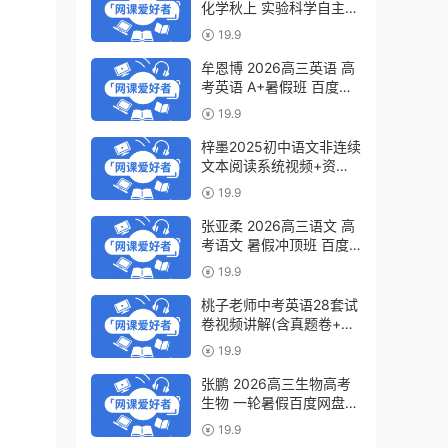
化学秋上 实验科学自主学
习·TY·S（3期）百度网盘
19.9
下载
牟恩博 2026高三英语 高
考英语 A+暑假班 百度网
盘下载
19.9
梓墨2025初中语文非连续
文本阅读系统视频+资料
(第六季)百度网盘下载
19.9
张亚柔 2026高三语文 高
考语文 暑假冲顶班 百度
网盘下载
19.9
桃子老师中考英语28套试
卷视频讲解(含真题卷+模
拟卷)百度网盘下载
19.9
张鹏 2026高三生物高考
生物 一轮暑假百度网盘下
载
19.9