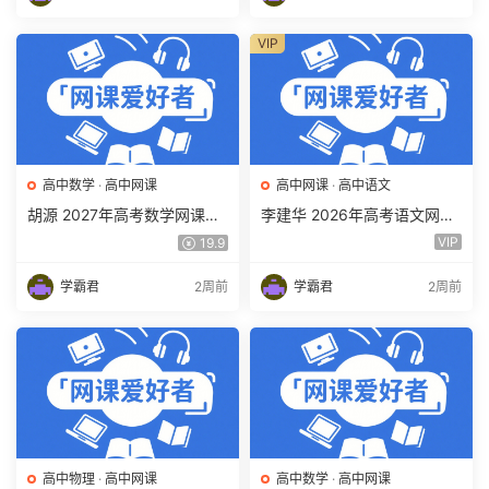
VIP
高中数学
·
高中网课
高中网课
·
高中语文
胡源 2027年高考数学网课教
李建华 2026年高考语文网课
程 高三数学 一轮复习暑假班
教程 高三语文 a+二三轮复习
VIP
19.9
视频教程 百度网盘下载
视频教程 百度网盘下载
学霸君
2周前
学霸君
2周前
高中物理
·
高中网课
高中数学
·
高中网课