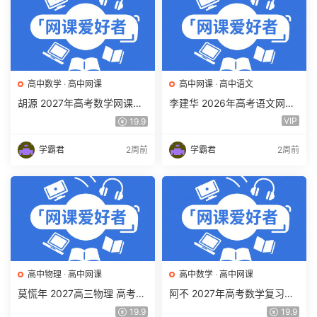
高中数学
·
高中网课
高中网课
·
高中语文
胡源 2027年高考数学网课教
李建华 2026年高考语文网课
程 高三数学 一轮复习暑假班
教程 高三语文 a+二三轮复习
VIP
19.9
视频教程 百度网盘下载
视频教程 百度网盘下载
学霸君
2周前
学霸君
2周前
高中物理
·
高中网课
高中数学
·
高中网课
莫慌年 2027高三物理 高考物
阿不 2027年高考数学复习网
理 一轮 百度网盘下载
课教程 高三数学 一轮复习视
19.9
19.9