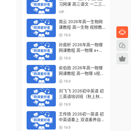
习网课 高三语文 一二三
轮视频教程全年班 百度网
VIP
盘下载
周云 2026年高一生物网
课教程 高一生物 视频教
程下学期寒春班 百度网盘
19.9
下载
孙竟轩 2026年高一物理
网课教程 高一物理 a+视
频教程下学期寒春班 百度
19.9
网盘下载
俞伯勋 2026年高一物理
网课教程 高一物理 s视频
教程下学期寒春班 百度网
19.9
盘下载
刘飞飞 2026初中英语 初
三英语培训班（秋上秋下·
全国版·A+）百度网盘下
19.9
载
王传扬 2026初一英语 初
中英语春上 双语素养自主
学习·TY·A+（三期）百度
19.9
网盘下载