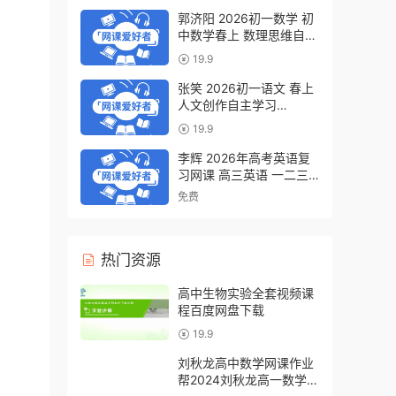
郭济阳 2026初一数学 初
中数学春上 数理思维自主
学习·BS（一期）百度网
19.9
盘下载
张笑 2026初一语文 春上
人文创作自主学习
·TY·S（一期）百度网盘下
19.9
载
李辉 2026年高考英语复
习网课 高三英语 一二三
轮视频课程全年班 百度网
免费
盘下载
热门资源
高中生物实验全套视频课
程百度网盘下载
19.9
刘秋龙高中数学网课作业
帮2024刘秋龙高一数学