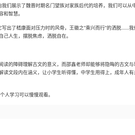
向我们展示了魏晋时期名门望族对家族后代的培养，我们可以从
容和智慧。
写出了嵇康面对压力时的风骨，王徽之“乘兴而行”的洒脱……我
自己人生，摆脱焦虑，洒脱自在。
阅读的障碍理解古文的意义，而邵鑫老师却能够将隐晦的古文与
解读文段内在涵义，让小学生听得懂，中学生用得上，成年人有
，个人学习可以慢慢观看。