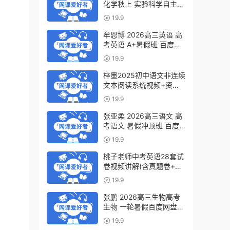
化学秋上 实验科学自主学
习·TY·S（3期）百度网盘
19.9
下载
牟恩博 2026高三英语 高
考英语 A+暑假班 百度网
盘下载
19.9
梓墨2025初中语文非连续
文本阅读系统视频+资料
(第六季)百度网盘下载
19.9
张亚柔 2026高三语文 高
考语文 暑假冲顶班 百度
网盘下载
19.9
桃子老师中考英语28套试
卷视频讲解(含真题卷+模
拟卷)百度网盘下载
19.9
张鹏 2026高三生物高考
生物 一轮暑假百度网盘下
载
19.9