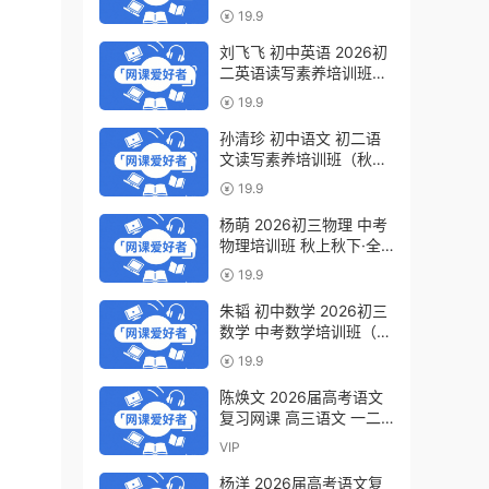
轮复习视频教程 百度网盘
19.9
下载
刘飞飞 初中英语 2026初
二英语读写素养培训班
（秋上秋下·全国版·S）百
19.9
度网盘下载
孙清珍 初中语文 初二语
文读写素养培训班（秋上
秋下·全国版·A+）百度网
19.9
盘下载
杨萌 2026初三物理 中考
物理培训班 秋上秋下·全
国版·S 百度网盘下载
19.9
朱韬 初中数学 2026初三
数学 中考数学培训班（秋
上秋下·全国版·S）百度网
19.9
盘下载
陈焕文 2026届高考语文
复习网课 高三语文 一二
三轮视频课程全年班 百度
VIP
网盘下载
杨洋 2026届高考语文复