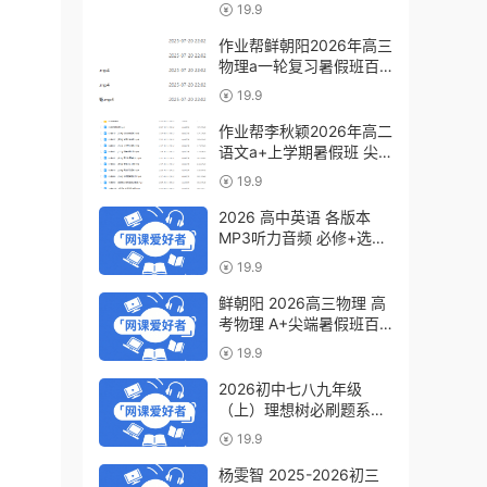
a+教程（暑假班+秋季
19.9
班）
作业帮鲜朝阳2026年高三
物理a一轮复习暑假班百
度网盘下载
19.9
作业帮李秋颖2026年高二
语文a+上学期暑假班 尖
端班百度网盘下载
19.9
2026 高中英语 各版本
MP3听力音频 必修+选修
6.07GB百度网盘下载
19.9
鲜朝阳 2026高三物理 高
考物理 A+尖端暑假班百
度网盘下载
19.9
2026初中七八九年级
（上）理想树必刷题系列
百度网盘下载
19.9
杨雯智 2025-2026初三