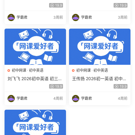
培训班 秋上秋下·全国版·S 百
中考数学培训班（秋上秋下·
19.9
19.9
度网盘下载
全国版·S）百度网盘下载
学霸君
3周前
学霸君
3周前
初中网课
·
初中英语
初中网课
·
初中英语
刘飞飞 2026初中英语 初三英
王传扬 2026初一英语 初中英
语培训班（秋上秋下·全国版·
语春上 双语素养自主学习·TY·
19.9
19.9
A+）百度网盘下载
A+（三期）百度网盘下载
学霸君
4周前
学霸君
4周前