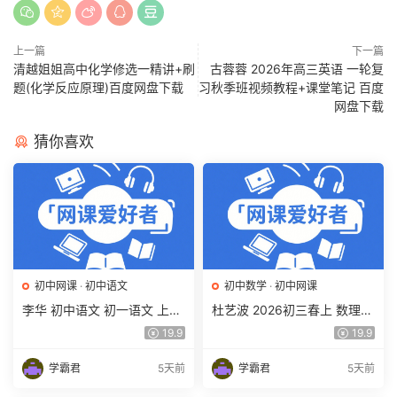
上一篇
下一篇
清越姐姐高中化学修选一精讲+刷
古蓉蓉 2026年高三英语 一轮复
题(化学反应原理)百度网盘下载
习秋季班视频教程+课堂笔记 百度
网盘下载
猜你喜欢
初中网课
·
初中语文
初中数学
·
初中网课
李华 初中语文 初一语文 上下
杜艺波 2026初三春上 数理思
学期同步复习课程（34讲带
维自主学习·SK（三期）百度
19.9
19.9
讲义、练习）百度网盘下载
网盘下载
学霸君
5天前
学霸君
5天前