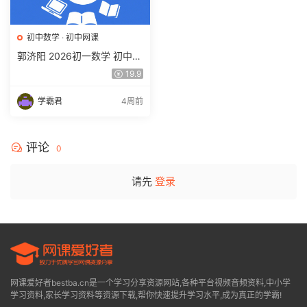
初中数学
·
初中网课
郭济阳 2026初一数学 初中数
学春上 数理思维自主学习·BS
19.9
（一期）百度网盘下载
学霸君
4周前
评论
0
请先
登录
网课爱好者bestba.cn是一个学习分享资源网站,各种平台视频音频资料,中小学
学习资料,家长学习资料等资源下载,帮你快速提升学习水平,成为真正的学霸!