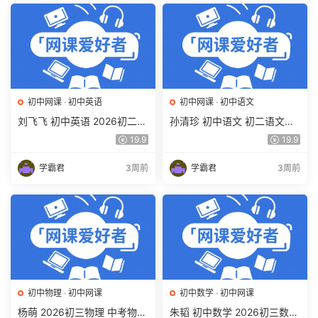
初中网课
·
初中英语
初中网课
·
初中语文
刘飞飞 初中英语 2026初二英
孙清珍 初中语文 初二语文读
语读写素养培训班（秋上秋下
写素养培训班（秋上秋下·全
19.9
19.9
·全国版·S）百度网盘下载
国版·A+）百度网盘下载
学霸君
3周前
学霸君
3周前
初中物理
·
初中网课
初中数学
·
初中网课
杨萌 2026初三物理 中考物理
朱韬 初中数学 2026初三数学