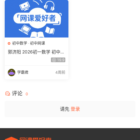
初中数学
·
初中网课
郭济阳 2026初一数学 初中数
学春上 数理思维自主学习·BS
19.9
（一期）百度网盘下载
学霸君
4周前
评论
0
请先
登录