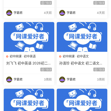
学期同步复习课程（34讲带
维自主学习·SK（三期）百度
19.9
19.9
讲义、练习）百度网盘下载
网盘下载
学霸君
4天前
学霸君
4天前
初中网课
·
初中英语
初中网课
·
初中语文
刘飞飞 初中英语 2026初二英
孙清珍 初中语文 初二语文读
语读写素养培训班（秋上秋下
写素养培训班（秋上秋下·全
19.9
19.9
·全国版·S）百度网盘下载
国版·A+）百度网盘下载
学霸君
3周前
学霸君
3周前