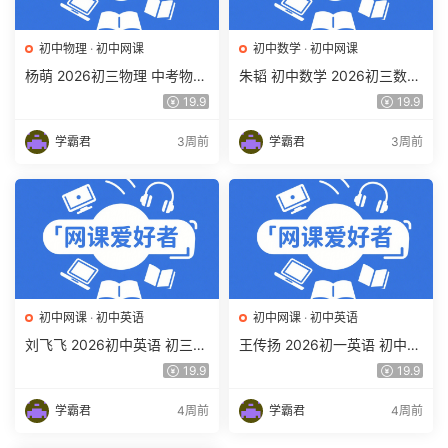
初中物理
·
初中网课
初中数学
·
初中网课
杨萌 2026初三物理 中考物理
朱韬 初中数学 2026初三数学
培训班 秋上秋下·全国版·S 百
中考数学培训班（秋上秋下·
19.9
19.9
度网盘下载
全国版·S）百度网盘下载
学霸君
3周前
学霸君
3周前
初中网课
·
初中英语
初中网课
·
初中英语
刘飞飞 2026初中英语 初三英
王传扬 2026初一英语 初中英
语培训班（秋上秋下·全国版·
语春上 双语素养自主学习·TY·
19.9
19.9
A+）百度网盘下载
A+（三期）百度网盘下载
学霸君
4周前
学霸君
4周前