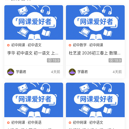
初中网课
·
初中语文
初中数学
·
初中网课
李华 初中语文 初一语文 上下
杜艺波 2026初三春上 数理思
学期同步复习课程（34讲带
维自主学习·SK（三期）百度
19.9
19.9
讲义、练习）百度网盘下载
网盘下载
学霸君
4天前
学霸君
4天前
初中网课
·
初中英语
初中网课
·
初中语文