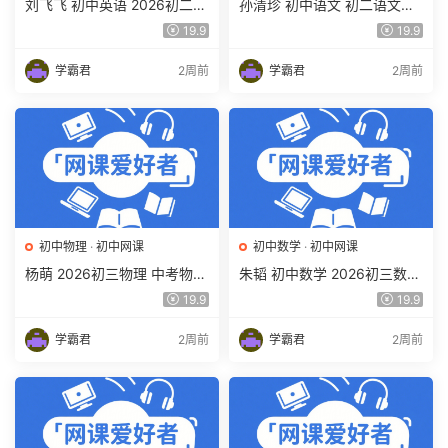
刘飞飞 初中英语 2026初二英
孙清珍 初中语文 初二语文读
语读写素养培训班（秋上秋下
写素养培训班（秋上秋下·全
19.9
19.9
·全国版·S）百度网盘下载
国版·A+）百度网盘下载
学霸君
2周前
学霸君
2周前
初中物理
·
初中网课
初中数学
·
初中网课
杨萌 2026初三物理 中考物理
朱韬 初中数学 2026初三数学
培训班 秋上秋下·全国版·S 百
中考数学培训班（秋上秋下·
19.9
19.9
度网盘下载
全国版·S）百度网盘下载
学霸君
2周前
学霸君
2周前