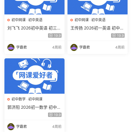
初中网课
·
初中英语
初中网课
·
初中英语
刘飞飞 2026初中英语 初三英
王传扬 2026初一英语 初中英
语培训班（秋上秋下·全国版·
语春上 双语素养自主学习·TY·
19.9
19.9
A+）百度网盘下载
A+（三期）百度网盘下载
学霸君
4周前
学霸君
4周前
初中数学
·
初中网课
郭济阳 2026初一数学 初中数
学春上 数理思维自主学习·BS
19.9
（一期）百度网盘下载
学霸君
4周前