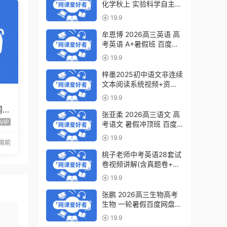
化学秋上 实验科学自主学
习·TY·S（3期）百度网盘
19.9
下载
牟恩博 2026高三英语 高
考英语 A+暑假班 百度网
盘下载
19.9
梓墨2025初中语文非连续
文本阅读系统视频+资料
(第六季)百度网盘下载
19.9
网
张亚柔 2026高三语文 高
程全
VIP
考语文 暑假冲顶班 百度
网盘下载
19.9
周前
桃子老师中考英语28套试
卷视频讲解(含真题卷+模
拟卷)百度网盘下载
19.9
张鹏 2026高三生物高考
生物 一轮暑假百度网盘下
载
19.9