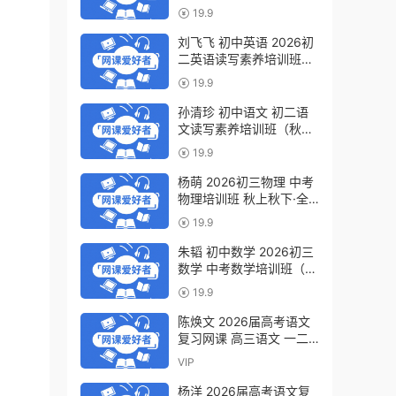
轮复习视频教程 百度网盘
19.9
下载
刘飞飞 初中英语 2026初
二英语读写素养培训班
（秋上秋下·全国版·S）百
19.9
度网盘下载
孙清珍 初中语文 初二语
文读写素养培训班（秋上
秋下·全国版·A+）百度网
19.9
盘下载
杨萌 2026初三物理 中考
物理培训班 秋上秋下·全
国版·S 百度网盘下载
19.9
朱韬 初中数学 2026初三
数学 中考数学培训班（秋
上秋下·全国版·S）百度网
19.9
盘下载
陈焕文 2026届高考语文
复习网课 高三语文 一二
三轮视频课程全年班 百度
VIP
网盘下载
杨洋 2026届高考语文复