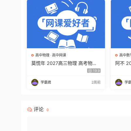
高中物理
·
高中网课
高中数
莫慌年 2027高三物理 高考物理
阿不 
一轮 百度网盘下载
程 高
19.9
百度网
学霸君
2周前
学
评论
0