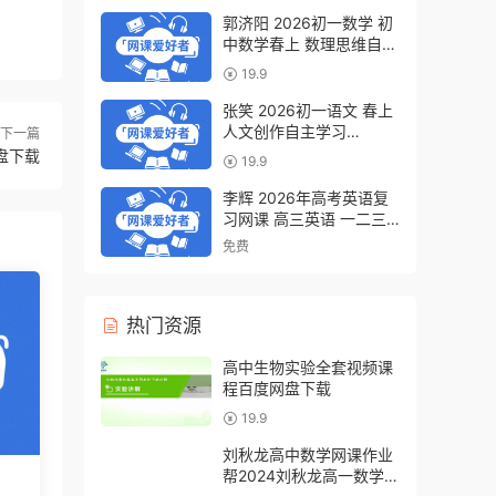
郭济阳 2026初一数学 初
中数学春上 数理思维自主
学习·BS（一期）百度网
19.9
盘下载
张笑 2026初一语文 春上
人文创作自主学习
下一篇
·TY·S（一期）百度网盘下
网盘下载
19.9
载
李辉 2026年高考英语复
习网课 高三英语 一二三
轮视频课程全年班 百度网
免费
盘下载
热门资源
高中生物实验全套视频课
程百度网盘下载
19.9
刘秋龙高中数学网课作业
帮2024刘秋龙高一数学