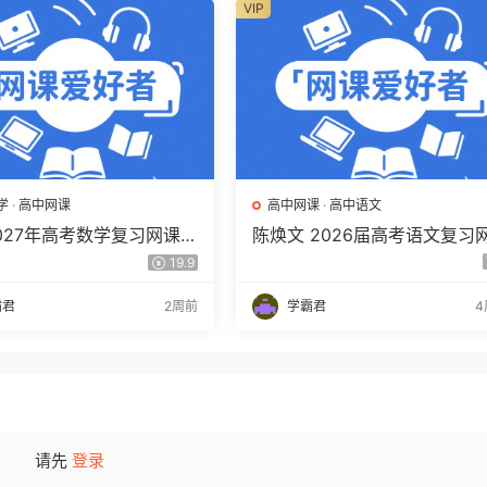
VIP
学
·
高中网课
高中网课
·
高中语文
2027年高考数学复习网课教
陈焕文 2026届高考语文复习
三数学 一轮复习视频教程
课 高三语文 一二三轮视频课
19.9
盘下载
年班 百度网盘下载
霸君
2周前
学霸君
4
请先
登录