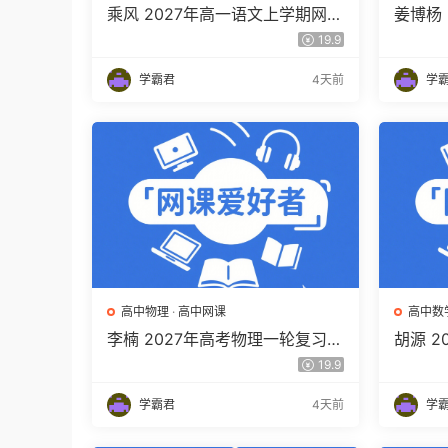
乘风 2027年高一语文上学期网课
姜博杨
教程 高一语文 暑假班视频教程
网课教
19.9
百度网盘下载
视频教
学霸君
4天前
学
高中物理
·
高中网课
高中数
李楠 2027年高考物理一轮复习网
胡源 
课教程 高三物理 上学期暑假班视
高三数
19.9
频教程 百度网盘下载
程 百
学霸君
4天前
学