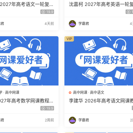
 2027年高考语文一轮复习
沈嘉柯 2027年高考英语一轮
程 高三语文 上学期暑假班
网课教程 高三英语 上学期暑
19.9
1
程 百度网盘下载
视频教程 百度网盘下载
霸君
4天前
学霸君
4
VIP
学
·
高中网课
高中网课
·
高中语文
2027年高考数学网课教程
李建华 2026年高考语文网课
学 一轮复习暑假班视频教
程 高三语文 a+二三轮复习视
19.9
度网盘下载
教程 百度网盘下载
霸君
2周前
学霸君