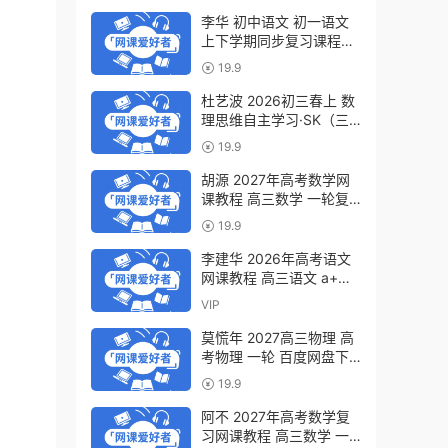
李华 初中语文 初一语文
上下学期同步复习课程
（34讲带讲义、练习）百
19.9
度网盘下载
杜艺波 2026初三春上 数
理思维自主学习·SK（三
期）百度网盘下载
19.9
胡源 2027年高考数学网
课教程 高三数学 一轮复
习暑假班视频教程 百度网
19.9
盘下载
李建华 2026年高考语文
网课教程 高三语文 a+二
三轮复习视频教程 百度网
VIP
盘下载
莫慌年 2027高三物理 高
考物理 一轮 百度网盘下
载
19.9
阿不 2027年高考数学复
习网课教程 高三数学 一