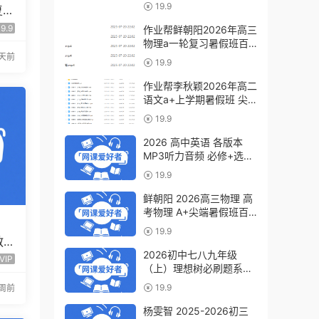
a+教程（暑假班+秋季
19.9
复习
班）
假班
9.9
作业帮鲜朝阳2026年高三
物理a一轮复习暑假班百
度网盘下载
天前
19.9
作业帮李秋颖2026年高二
语文a+上学期暑假班 尖
端班百度网盘下载
19.9
2026 高中英语 各版本
MP3听力音频 必修+选修
6.07GB百度网盘下载
19.9
鲜朝阳 2026高三物理 高
考物理 A+尖端暑假班百
度网盘下载
19.9
教
频
2026初中七八九年级
VIP
（上）理想树必刷题系列
百度网盘下载
19.9
2周前
杨雯智 2025-2026初三