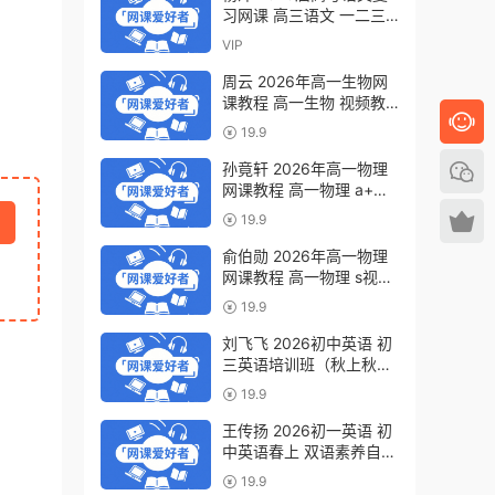
习网课 高三语文 一二三
轮视频教程全年班 百度网
VIP
盘下载
周云 2026年高一生物网
课教程 高一生物 视频教
程下学期寒春班 百度网盘
19.9
下载
孙竟轩 2026年高一物理
网课教程 高一物理 a+视
频教程下学期寒春班 百度
19.9
网盘下载
俞伯勋 2026年高一物理
网课教程 高一物理 s视频
教程下学期寒春班 百度网
19.9
盘下载
刘飞飞 2026初中英语 初
三英语培训班（秋上秋下·
全国版·A+）百度网盘下
19.9
载
王传扬 2026初一英语 初
中英语春上 双语素养自主
学习·TY·A+（三期）百度
19.9
网盘下载