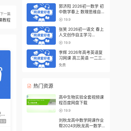
郭济阳 2026初一数学 初
中数学春上 数理思维自主
下一篇
学习·BS（一期）百度网
课教程
19.9
盘下载
张笑 2026初一语文 春上
人文创作自主学习
·TY·S（一期）百度网盘下
19.9
载
李辉 2026年高考英语复
习网课 高三英语 一二三
轮视频课程全年班 百度网
免费
盘下载
热门资源
高中生物实验全套视频课
程百度网盘下载
19.9
复习
假班
刘秋龙高中数学网课作业
9.9
帮2024刘秋龙高一数学