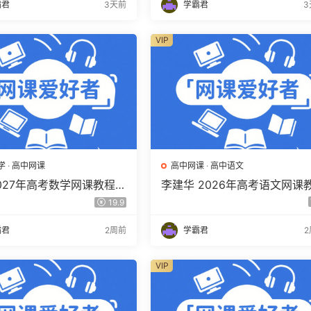
霸君
3天前
学霸君
3
VIP
学
·
高中网课
高中网课
·
高中语文
2027年高考数学网课教程
李建华 2026年高考语文网课
学 一轮复习暑假班视频教
程 高三语文 a+二三轮复习视
19.9
度网盘下载
教程 百度网盘下载
霸君
2周前
学霸君
VIP