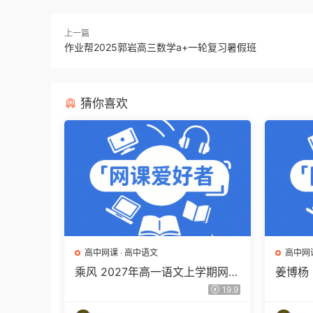
上一篇
作业帮2025郭岩高三数学a+一轮复习暑假班
猜你喜欢
高中网课
·
高中语文
高中网
乘风 2027年高一语文上学期网课
姜博杨
教程 高一语文 暑假班视频教程
网课教
19.9
百度网盘下载
视频教