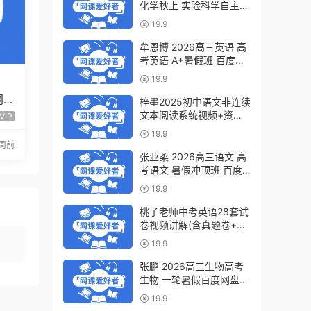
化学秋上 实验科学自主学
习·TY·S（3期）百度网盘
19.9
下载
牟恩博 2026高三英语 高
考英语 A+暑假班 百度网
盘下载
19.9
网
梓墨2025初中语文非连续
程全
文本阅读系统视频+资料
VIP
(第六季)百度网盘下载
19.9
周前
张亚柔 2026高三语文 高
考语文 暑假冲顶班 百度
网盘下载
19.9
桃子老师中考英语28套试
卷视频讲解(含真题卷+模
拟卷)百度网盘下载
19.9
张鹏 2026高三生物高考
生物 一轮暑假百度网盘下
载
19.9