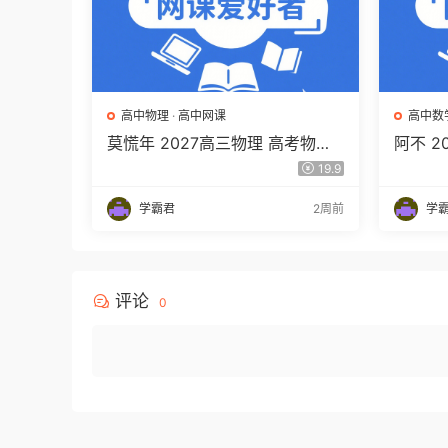
高中物理
·
高中网课
高中数
莫慌年 2027高三物理 高考物理
阿不 
一轮 百度网盘下载
程 高
19.9
百度网
学霸君
2周前
学
评论
0