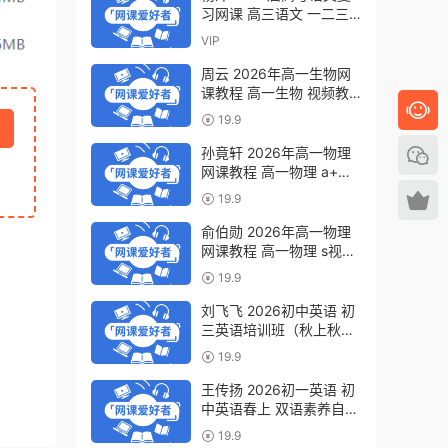
习网课 高三语文 一二三
轮视频教程全年班 百度网
VIP
盘下载
周云 2026年高一生物网
课教程 高一生物 视频教
程下学期寒春班 百度网盘
19.9
下载
孙竟轩 2026年高一物理
网课教程 高一物理 a+视
频教程下学期寒春班 百度
19.9
网盘下载
俞伯勋 2026年高一物理
网课教程 高一物理 s视频
教程下学期寒春班 百度网
19.9
盘下载
刘飞飞 2026初中英语 初
三英语培训班（秋上秋下·
全国版·A+）百度网盘下
19.9
载
王传扬 2026初一英语 初
中英语春上 双语素养自主
学习·TY·A+（三期）百度
19.9
网盘下载