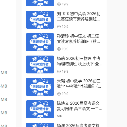
轮复习视频教程 百度网盘
19.9
下载
刘飞飞 初中英语 2026初
二英语读写素养培训班
（秋上秋下·全国版·S）百
19.9
度网盘下载
孙清珍 初中语文 初二语
文读写素养培训班（秋上
秋下·全国版·A+）百度网
19.9
盘下载
杨萌 2026初三物理 中考
物理培训班 秋上秋下·全
国版·S 百度网盘下载
19.9
朱韬 初中数学 2026初三
数学 中考数学培训班（秋
上秋下·全国版·S）百度网
19.9
盘下载
陈焕文 2026届高考语文
复习网课 高三语文 一二
三轮视频课程全年班 百度
VIP
网盘下载
杨洋 2026届高考语文复