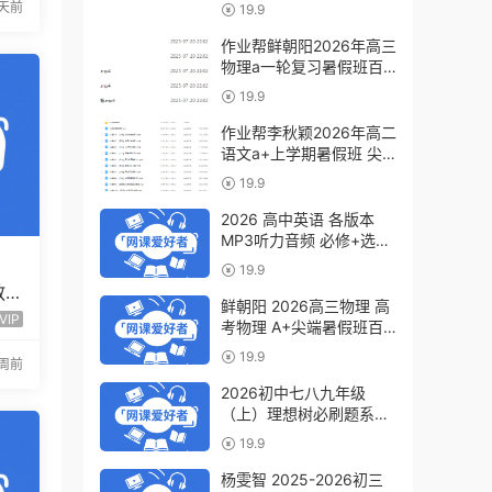
a+教程（暑假班+秋季
天前
19.9
班）
作业帮鲜朝阳2026年高三
物理a一轮复习暑假班百
度网盘下载
19.9
作业帮李秋颖2026年高二
语文a+上学期暑假班 尖
端班百度网盘下载
19.9
2026 高中英语 各版本
MP3听力音频 必修+选修
6.07GB百度网盘下载
19.9
教
鲜朝阳 2026高三物理 高
频
VIP
考物理 A+尖端暑假班百
度网盘下载
19.9
2周前
2026初中七八九年级
（上）理想树必刷题系列
百度网盘下载
19.9
杨雯智 2025-2026初三