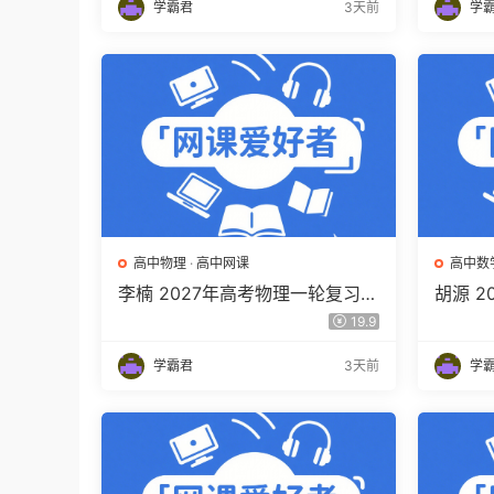
学霸君
3天前
学
高中物理
·
高中网课
高中数
李楠 2027年高考物理一轮复习网
胡源 
课教程 高三物理 上学期暑假班视
高三数
19.9
频教程 百度网盘下载
程 百
学霸君
3天前
学