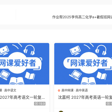
作业帮2025李伟高二化学a+暑假班网
课
·
高中语文
高中网课
·
高中英语
 2027年高考语文一轮复习
沈嘉柯 2027年高考英语一轮
程 高三语文 上学期暑假班
网课教程 高三英语 上学期暑
19.9
1
程 百度网盘下载
视频教程 百度网盘下载