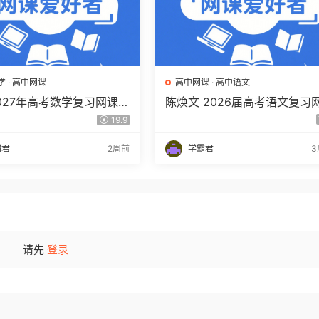
学
·
高中网课
高中网课
·
高中语文
2027年高考数学复习网课教
陈焕文 2026届高考语文复习
三数学 一轮复习视频教程
课 高三语文 一二三轮视频课
19.9
盘下载
年班 百度网盘下载
霸君
2周前
学霸君
3
请先
登录