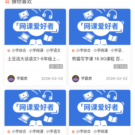
猜你喜欢
小学综合
·
小学网课
·
小学语文
小学综合
·
小学网课
·
小学语文
·
幼儿启蒙
土豆逗大话语文1-6年级上册
熊猫写字课 18.9G课程 百度
合集趣味动画课(人教 部编)百
网盘下载 学前教育/小学/亲子
19.9
19.9
度网盘下载
课堂/亲子教育/识字学字
学霸君
2026-03-02
学霸君
2026-02-02
小学综合
·
小学网课
·
小学语文
小学综合
·
小学网课