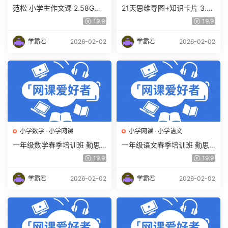
范松 小学生作文课 2.58G百
21天思维导图+知识卡片 3.4
度网盘下载 快速提高小学生
6G课程百度网盘下载,XMind
19.9
19.9
写作水平
2020思维导图软件解密
学霸君
2026-02-02
学霸君
2026-02-02
小学数学
·
小学网课
小学网课
·
小学语文
一年级数学春季培训班 勤思
一年级语文春季培训班 勤思
在线 何俞霖 9.6G课程百度网
在线 潘晓琳 9.87G课程百度
19.9
19.9
盘下载
网盘下载
学霸君
2026-02-02
学霸君
2026-02-02