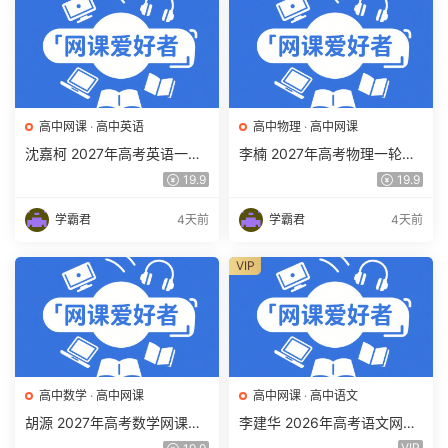
高中网课
·
高中英语
高中物理
·
高中网课
沈嘉柯 2027年高考英语一轮
李楠 2027年高考物理一轮复
复习网课教程 高三英语 上学
习网课教程 高三物理 上学期
19.9
19.9
期暑假班视频教程 百度网盘
暑假班视频教程 百度网盘下
下载
载
学霸君
4天前
学霸君
4天前
VIP
高中数学
·
高中网课
高中网课
·
高中语文
胡源 2027年高考数学网课教
李建华 2026年高考语文网课
程 高三数学 一轮复习暑假班
教程 高三语文 a+二三轮复习
VIP