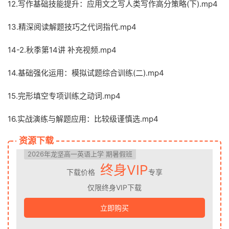
12.写作基础技能提升：应用文之写人类写作高分策略(下).mp4
13.精深阅读解题技巧之代词指代.mp4
14-2.秋季第14讲 补充视频.mp4
14.基础强化运用：模拟试题综合训练(二).mp4
15.完形填空专项训练之动词.mp4
16.实战演练与解题应用：比较级谨慎选.mp4
资源下载
2026年龙坚高一英语上学 期暑假班
终身VIP
下载价格
专享
仅限终身VIP下载
立即购买