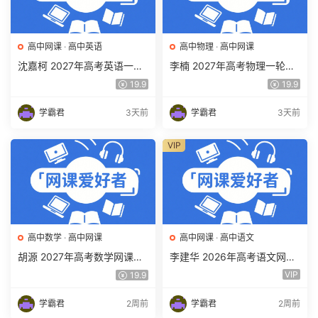
高中网课
·
高中英语
高中物理
·
高中网课
沈嘉柯 2027年高考英语一轮
李楠 2027年高考物理一轮复
复习网课教程 高三英语 上学
习网课教程 高三物理 上学期
19.9
19.9
期暑假班视频教程 百度网盘
暑假班视频教程 百度网盘下
下载
载
学霸君
3天前
学霸君
3天前
VIP
高中数学
·
高中网课
高中网课
·
高中语文
胡源 2027年高考数学网课教
李建华 2026年高考语文网课
程 高三数学 一轮复习暑假班
教程 高三语文 a+二三轮复习
VIP
19.9
视频教程 百度网盘下载
视频教程 百度网盘下载
学霸君
2周前
学霸君
2周前