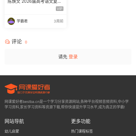
陈焕文 2026届高考语文复习
网课 高三语文 一二三轮视频
VIP
课程全年班 百度网盘下载
学霸君
3周前
评论
0
请先
登录
网课爱好者bestba.cn是一个学习分享资源网站,各种平台视频音频资料,中小学
学习资料,家长学习资料等资源下载,帮你快速提升学习水平,成为真正的学霸!
网站导航
更多功能
幼儿启蒙
热门课程标签