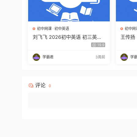
初中网课
·
初中英语
初中网
刘飞飞 2026初中英语 初三英语
王传扬 
培训班（秋上秋下·全国版·A+）
春上 双
19.9
百度网盘下载
（三期
学霸君
3周前
学
评论
0