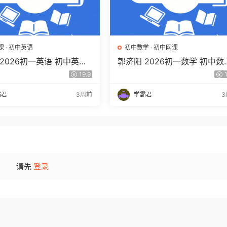
课
·
初中英语
初中数学
·
初中网课
2026初一英语 初中英语
郭济阳 2026初一数学 初中数
语素养自主学习·TY·A+
春上 数理思维自主学习·BS（
19.9
1
）百度网盘下载
期）百度网盘下载
霸君
3周前
学霸君
3
请先
登录