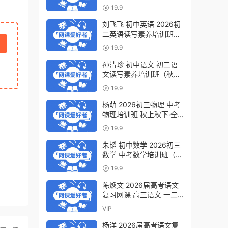
轮复习视频教程 百度网盘
19.9
下载
刘飞飞 初中英语 2026初
二英语读写素养培训班
（秋上秋下·全国版·S）百
19.9
度网盘下载
孙清珍 初中语文 初二语
文读写素养培训班（秋上
秋下·全国版·A+）百度网
19.9
盘下载
杨萌 2026初三物理 中考
物理培训班 秋上秋下·全
国版·S 百度网盘下载
19.9
朱韬 初中数学 2026初三
数学 中考数学培训班（秋
上秋下·全国版·S）百度网
19.9
盘下载
陈焕文 2026届高考语文
复习网课 高三语文 一二
三轮视频课程全年班 百度
VIP
网盘下载
杨洋 2026届高考语文复