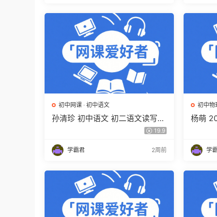
初中网课
·
初中语文
初中物
孙清珍 初中语文 初二语文读写素
杨萌 2
养培训班（秋上秋下·全国版·A
训班 秋
19.9
+）百度网盘下载
下载
学霸君
2周前
学