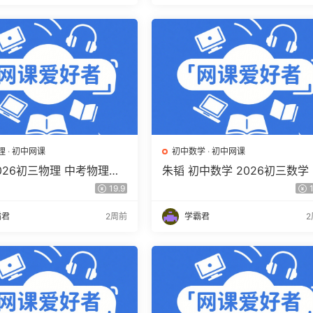
理
·
初中网课
初中数学
·
初中网课
026初三物理 中考物理培
朱韬 初中数学 2026初三数学
上秋下·全国版·S 百度网盘
考数学培训班（秋上秋下·全国
19.9
1
S）百度网盘下载
霸君
2周前
学霸君