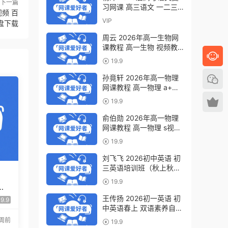
下一篇
习网课 高三语文 一二三
频 百
轮视频教程全年班 百度网
VIP
盘下载
盘下载
周云 2026年高一生物网
课教程 高一生物 视频教
程下学期寒春班 百度网盘
19.9
下载
孙竟轩 2026年高一物理
网课教程 高一物理 a+视
频教程下学期寒春班 百度
19.9
网盘下载
俞伯勋 2026年高一物理
网课教程 高一物理 s视频
教程下学期寒春班 百度网
19.9
盘下载
刘飞飞 2026初中英语 初
三英语培训班（秋上秋下·
全国版·A+）百度网盘下
19.9
语
载
国
王传扬 2026初一英语 初
9.9
中英语春上 双语素养自主
学习·TY·A+（三期）百度
2周前
19.9
网盘下载