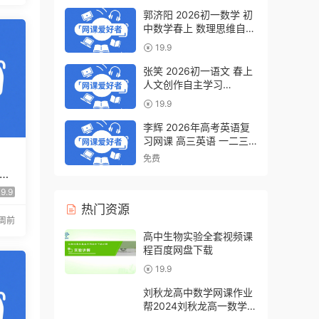
郭济阳 2026初一数学 初
中数学春上 数理思维自主
学习·BS（一期）百度网
19.9
盘下载
张笑 2026初一语文 春上
人文创作自主学习
·TY·S（一期）百度网盘下
19.9
载
李辉 2026年高考英语复
习网课 高三英语 一二三
轮视频课程全年班 百度网
免费
盘下载
 中
版·
9.9
热门资源
2周前
高中生物实验全套视频课
程百度网盘下载
19.9
刘秋龙高中数学网课作业
帮2024刘秋龙高一数学