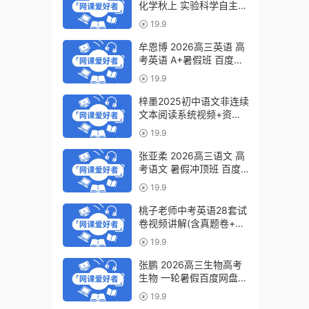
化学秋上 实验科学自主学
习·TY·S（3期）百度网盘
19.9
下载
牟恩博 2026高三英语 高
考英语 A+暑假班 百度网
盘下载
19.9
梓墨2025初中语文非连续
文本阅读系统视频+资料
(第六季)百度网盘下载
19.9
张亚柔 2026高三语文 高
考语文 暑假冲顶班 百度
网盘下载
19.9
桃子老师中考英语28套试
卷视频讲解(含真题卷+模
拟卷)百度网盘下载
19.9
张鹏 2026高三生物高考
生物 一轮暑假百度网盘下
载
19.9