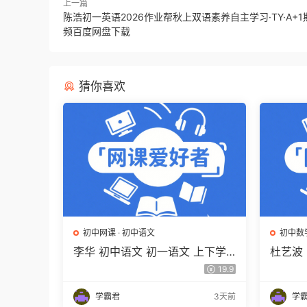
上一篇
陈浩初一英语2026作业帮秋上双语素养自主学习·TY·A+
频百度网盘下载
猜你喜欢
初中网课
·
初中语文
初中数
李华 初中语文 初一语文 上下学
杜艺波 
期同步复习课程（34讲带讲义、
自主学
19.9
练习）百度网盘下载
载
学霸君
3天前
学