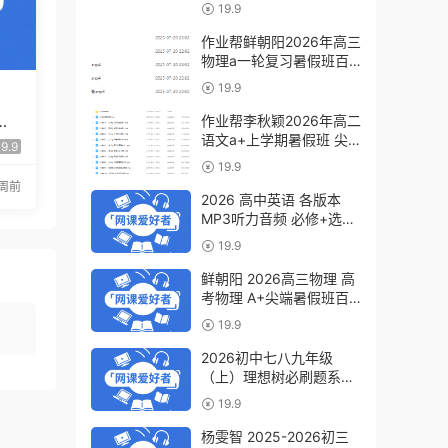
a+教程（暑假班+秋季
19.9
班）
作业帮鲜朝阳2026年高三
物理a一轮复习暑假班百
度网盘下载
19.9
学
作业帮李秋颖2026年高二
一
语文a+上学期暑假班 尖
9.9
端班百度网盘下载
19.9
周前
2026 高中英语 各版本
MP3听力音频 必修+选修
6.07GB百度网盘下载
19.9
鲜朝阳 2026高三物理 高
考物理 A+尖端暑假班百
度网盘下载
19.9
2026初中七八九年级
（上）理想树必刷题系列
百度网盘下载
19.9
杨雯智 2025-2026初三