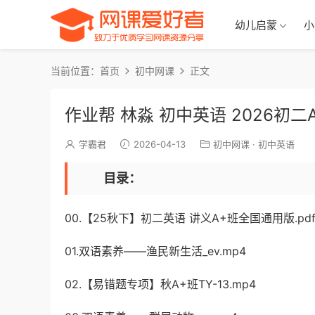
幼儿启蒙
小
当前位置：
首页
初中网课
正文
作业帮 林淼 初中英语 2026初
学霸君
2026-04-13
初中网课
·
初中英语
目录：
00.【25秋下】初二英语 讲义A+班全国通用版.pdf_1-
01.双语素养——渔民新生活_ev.mp4
02.【易错题专项】秋A+班TY-13.mp4