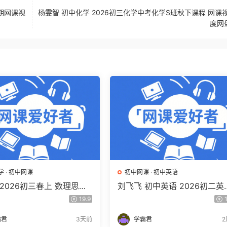
1期网课视
杨雯智 初中化学 2026初三化学中考化学S班秋下课程 网课视
度网
学
·
初中网课
初中网课
·
初中英语
2026初三春上 数理思维
刘飞飞 初中英语 2026初二英
习·SK（三期）百度网盘下
读写素养培训班（秋上秋下·全
19.9
1
版·S）百度网盘下载
霸君
3天前
学霸君