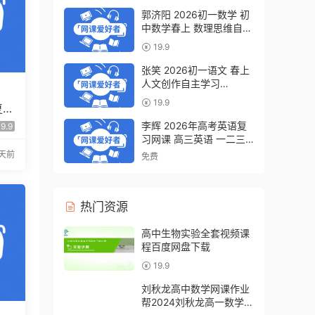
郭济阳 2026初一数学 初
中数学春上 数理思维自主
学习·BS（一期）百度网
19.9
盘下载
张笑 2026初一语文 春上
人文创作自主学习
·TY·S（一期）百度网盘下
19.9
复习
载
假班
李辉 2026年高考英语复
9.9
习网课 高三英语 一二三
轮视频课程全年班 百度网
2天前
免费
盘下载
热门资源
高中生物实验全套视频课
程百度网盘下载
19.9
刘秋龙高中数学网课作业
帮2024刘秋龙高一数学