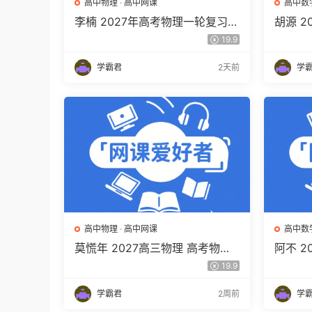
高中物理
·
高中网课
高中数
李楠 2027年高考物理一轮复习网
胡源 
课教程 高三物理 上学期暑假班视
高三数
19.9
频教程 百度网盘下载
程 百
学霸君
2天前
学
高中物理
·
高中网课
高中数
莫慌年 2027高三物理 高考物理
阿不 
一轮 百度网盘下载
程 高
19.9
百度网
学霸君
2周前
学