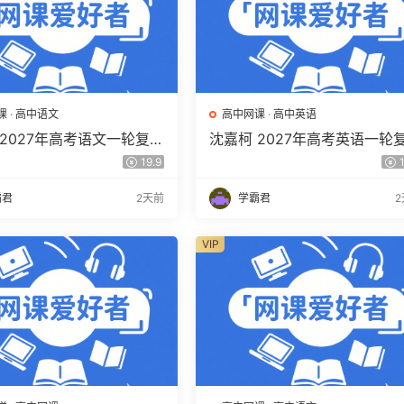
课
·
高中语文
高中网课
·
高中英语
 2027年高考语文一轮复习
沈嘉柯 2027年高考英语一轮
程 高三语文 上学期暑假班
网课教程 高三英语 上学期暑
19.9
1
程 百度网盘下载
视频教程 百度网盘下载
霸君
2天前
学霸君
VIP