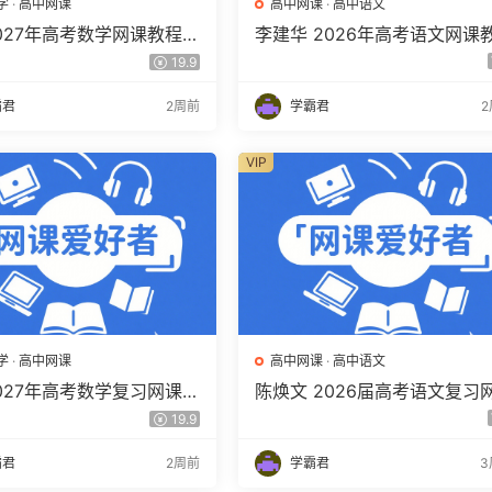
学
·
高中网课
高中网课
·
高中语文
2027年高考数学网课教程
李建华 2026年高考语文网课
学 一轮复习暑假班视频教
程 高三语文 a+二三轮复习视
19.9
度网盘下载
教程 百度网盘下载
霸君
2周前
学霸君
VIP
学
·
高中网课
高中网课
·
高中语文
2027年高考数学复习网课教
陈焕文 2026届高考语文复习
三数学 一轮复习视频教程
课 高三语文 一二三轮视频课
19.9
盘下载
年班 百度网盘下载
霸君
2周前
学霸君
3