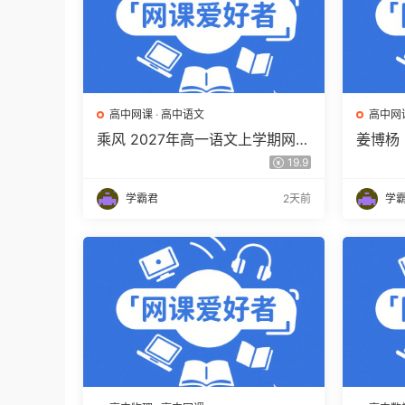
高中网课
·
高中语文
高中网
乘风 2027年高一语文上学期网课
姜博杨
教程 高一语文 暑假班视频教程
网课教
19.9
百度网盘下载
视频教
学霸君
2天前
学