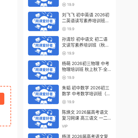
轮复习视频教程 百度网盘
19.9
下载
刘飞飞 初中英语 2026初
二英语读写素养培训班
（秋上秋下·全国版·S）百
19.9
度网盘下载
孙清珍 初中语文 初二语
文读写素养培训班（秋上
秋下·全国版·A+）百度网
19.9
盘下载
杨萌 2026初三物理 中考
物理培训班 秋上秋下·全
国版·S 百度网盘下载
19.9
朱韬 初中数学 2026初三
数学 中考数学培训班（秋
上秋下·全国版·S）百度网
19.9
盘下载
陈焕文 2026届高考语文
复习网课 高三语文 一二
三轮视频课程全年班 百度
VIP
网盘下载
杨洋 2026届高考语文复