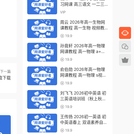
习网课 高三语文 一二三
轮视频教程全年班 百度网
VIP
盘下载
周云 2026年高一生物网
课教程 高一生物 视频教
程下学期寒春班 百度网盘
19.9
下载
孙竟轩 2026年高一物理
网课教程 高一物理 a+视
频教程下学期寒春班 百度
19.9
网盘下载
俞伯勋 2026年高一物理
下一篇
网课教程 高一物理 s视频
网盘下载
教程下学期寒春班 百度网
19.9
盘下载
刘飞飞 2026初中英语 初
三英语培训班（秋上秋下·
全国版·A+）百度网盘下
19.9
载
王传扬 2026初一英语 初
中英语春上 双语素养自主
学习·TY·A+（三期）百度
19.9
网盘下载