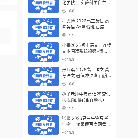
化学秋上 实验科学自主学
习·TY·S（3期）百度网盘
19.9
下载
牟恩博 2026高三英语 高
考英语 A+暑假班 百度网
盘下载
19.9
梓墨2025初中语文非连续
文本阅读系统视频+资料
(第六季)百度网盘下载
19.9
张亚柔 2026高三语文 高
考语文 暑假冲顶班 百度
网盘下载
19.9
桃子老师中考英语28套试
卷视频讲解(含真题卷+模
拟卷)百度网盘下载
19.9
张鹏 2026高三生物高考
生物 一轮暑假百度网盘下
载
19.9