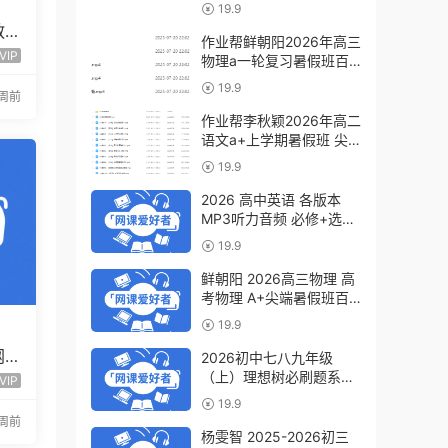
a+教程（暑假班+秋季
19.9
班）
教
作业帮鲜朝阳2026年高三
频
VIP
物理a一轮复习暑假班百
度网盘下载
19.9
2周前
作业帮李秋颖2026年高二
语文a+上学期暑假班 尖
端班百度网盘下载
19.9
2026 高中英语 各版本
MP3听力音频 必修+选修
6.07GB百度网盘下载
19.9
鲜朝阳 2026高三物理 高
考物理 A+尖端暑假班百
度网盘下载
19.9
网
2026初中七八九年级
程全
（上）理想树必刷题系列
VIP
百度网盘下载
19.9
周前
杨雯智 2025-2026初三