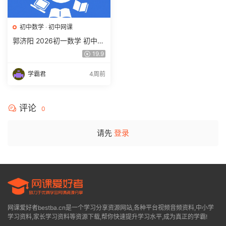
初中数学
·
初中网课
郭济阳 2026初一数学 初中数
学春上 数理思维自主学习·BS
19.9
（一期）百度网盘下载
学霸君
4周前
评论
0
请先
登录
网课爱好者bestba.cn是一个学习分享资源网站,各种平台视频音频资料,中小学
学习资料,家长学习资料等资源下载,帮你快速提升学习水平,成为真正的学霸!