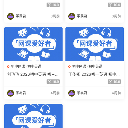
培训班 秋上秋下·全国版·S 百
中考数学培训班（秋上秋下·
19.9
19.9
度网盘下载
全国版·S）百度网盘下载
学霸君
3周前
学霸君
3周前
初中网课
·
初中英语
初中网课
·
初中英语
刘飞飞 2026初中英语 初三英
王传扬 2026初一英语 初中英
语培训班（秋上秋下·全国版·
语春上 双语素养自主学习·TY·
19.9
19.9
A+）百度网盘下载
A+（三期）百度网盘下载
学霸君
4周前
学霸君
4周前