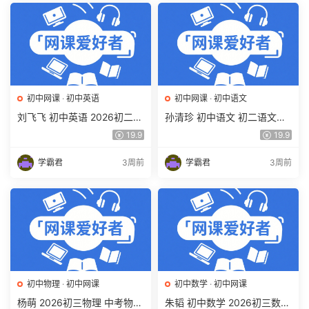
初中网课
·
初中英语
初中网课
·
初中语文
刘飞飞 初中英语 2026初二英
孙清珍 初中语文 初二语文读
语读写素养培训班（秋上秋下
写素养培训班（秋上秋下·全
19.9
19.9
·全国版·S）百度网盘下载
国版·A+）百度网盘下载
学霸君
3周前
学霸君
3周前
初中物理
·
初中网课
初中数学
·
初中网课
杨萌 2026初三物理 中考物理
朱韬 初中数学 2026初三数学