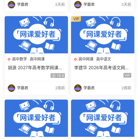
下载
载
学霸君
3天前
学霸君
3天前
VIP
高中数学
·
高中网课
高中网课
·
高中语文
胡源 2027年高考数学网课教
李建华 2026年高考语文网课
程 高三数学 一轮复习暑假班
教程 高三语文 a+二三轮复习
VIP
19.9
视频教程 百度网盘下载
视频教程 百度网盘下载
学霸君
2周前
学霸君
2周前