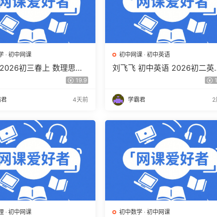
学
·
初中网课
初中网课
·
初中英语
2026初三春上 数理思维
刘飞飞 初中英语 2026初二英
习·SK（三期）百度网盘下
读写素养培训班（秋上秋下·全
19.9
1
版·S）百度网盘下载
霸君
4天前
学霸君
理
·
初中网课
初中数学
·
初中网课