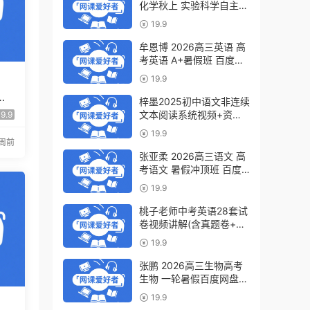
化学秋上 实验科学自主学
习·TY·S（3期）百度网盘
19.9
下载
牟恩博 2026高三英语 高
考英语 A+暑假班 百度网
盘下载
19.9
语
梓墨2025初中语文非连续
国
文本阅读系统视频+资料
9.9
(第六季)百度网盘下载
19.9
2周前
张亚柔 2026高三语文 高
考语文 暑假冲顶班 百度
网盘下载
19.9
桃子老师中考英语28套试
卷视频讲解(含真题卷+模
拟卷)百度网盘下载
19.9
张鹏 2026高三生物高考
生物 一轮暑假百度网盘下
载
19.9