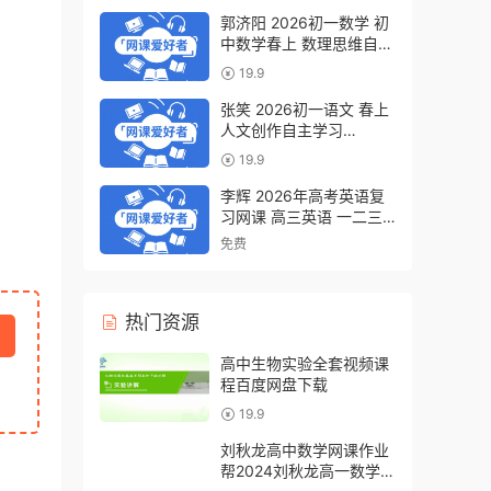
郭济阳 2026初一数学 初
中数学春上 数理思维自主
学习·BS（一期）百度网
19.9
盘下载
张笑 2026初一语文 春上
人文创作自主学习
·TY·S（一期）百度网盘下
19.9
载
李辉 2026年高考英语复
习网课 高三英语 一二三
轮视频课程全年班 百度网
免费
盘下载
热门资源
高中生物实验全套视频课
程百度网盘下载
19.9
刘秋龙高中数学网课作业
帮2024刘秋龙高一数学