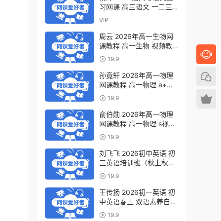
习网课 高三语文 一二三
轮视频教程全年班 百度网
VIP
盘下载
周云 2026年高一生物网
课教程 高一生物 视频教
程下学期寒春班 百度网盘
19.9
下载
孙竟轩 2026年高一物理
网课教程 高一物理 a+视
频教程下学期寒春班 百度
19.9
网盘下载
俞伯勋 2026年高一物理
网课教程 高一物理 s视频
教程下学期寒春班 百度网
19.9
盘下载
刘飞飞 2026初中英语 初
三英语培训班（秋上秋下·
全国版·A+）百度网盘下
19.9
载
王传扬 2026初一英语 初
中英语春上 双语素养自主
学习·TY·A+（三期）百度
19.9
网盘下载