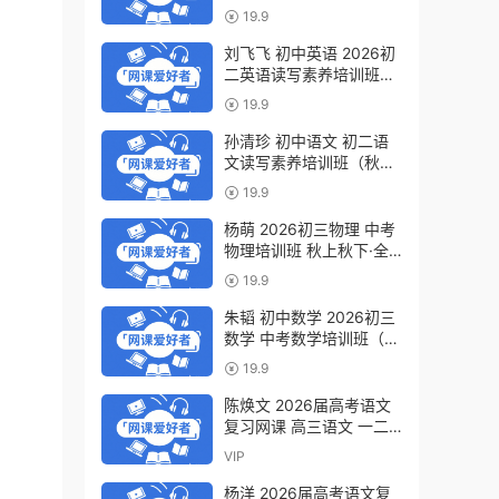
轮复习视频教程 百度网盘
19.9
下载
刘飞飞 初中英语 2026初
二英语读写素养培训班
（秋上秋下·全国版·S）百
19.9
度网盘下载
孙清珍 初中语文 初二语
文读写素养培训班（秋上
秋下·全国版·A+）百度网
19.9
盘下载
杨萌 2026初三物理 中考
物理培训班 秋上秋下·全
国版·S 百度网盘下载
19.9
朱韬 初中数学 2026初三
数学 中考数学培训班（秋
上秋下·全国版·S）百度网
19.9
盘下载
陈焕文 2026届高考语文
复习网课 高三语文 一二
三轮视频课程全年班 百度
VIP
网盘下载
杨洋 2026届高考语文复