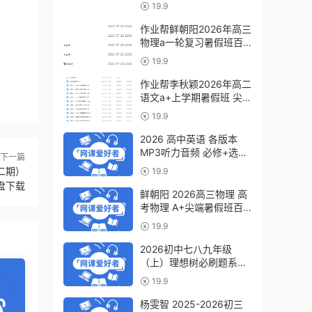
a+教程（暑假班+秋季
19.9
班）
作业帮鲜朝阳2026年高三
物理a一轮复习暑假班百
度网盘下载
19.9
作业帮李秋颖2026年高二
语文a+上学期暑假班 尖
端班百度网盘下载
19.9
2026 高中英语 各版本
MP3听力音频 必修+选修
下一篇
6.07GB百度网盘下载
（二期）
19.9
盘下载
鲜朝阳 2026高三物理 高
考物理 A+尖端暑假班百
度网盘下载
19.9
2026初中七八九年级
（上）理想树必刷题系列
百度网盘下载
19.9
杨雯智 2025-2026初三