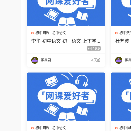
初中网课
·
初中语文
初中数
李华 初中语文 初一语文 上下学
杜艺波 
期同步复习课程（34讲带讲义、
自主学
19.9
练习）百度网盘下载
载
学霸君
4天前
学
初中网课
·
初中语文
初中物