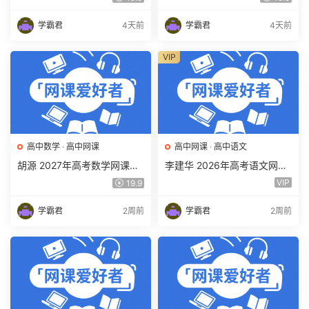
期暑假班视频教程 百度网盘
暑假班视频教程 百度网盘下
下载
载
学霸君
4天前
学霸君
4天前
VIP
高中数学
·
高中网课
高中网课
·
高中语文
胡源 2027年高考数学网课教
李建华 2026年高考语文网课
程 高三数学 一轮复习暑假班
教程 高三语文 a+二三轮复习
VIP
19.9
视频教程 百度网盘下载
视频教程 百度网盘下载
学霸君
2周前
学霸君
2周前