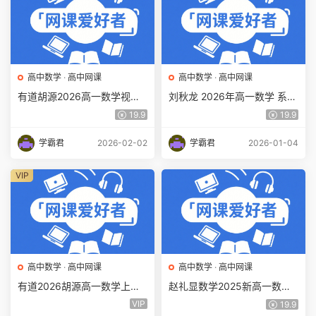
高中数学
·
高中网课
高中数学
·
高中网课
有道胡源2026高一数学视频
刘秋龙 2026年高一数学 系统
教程下学期寒假班网课教程百
班百度网盘打包下载
19.9
19.9
度网盘下载
学霸君
2026-02-02
学霸君
2026-01-04
VIP
高中数学
·
高中网课
高中数学
·
高中网课
有道2026胡源高一数学上学
赵礼显数学2025新高一数学
期暑假班百度网盘下载
(上)暑秋学期班(28届)百度网
VIP
19.9
盘下载