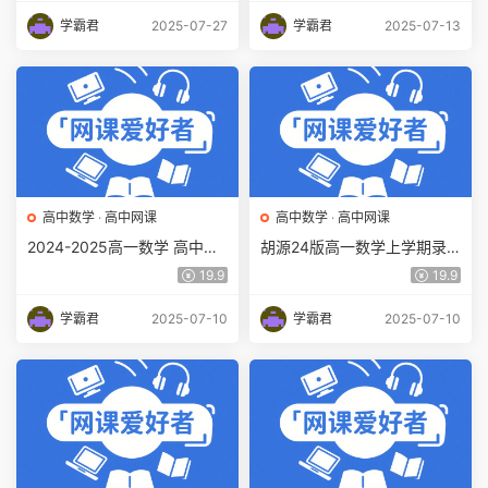
学霸君
2025-07-27
学霸君
2025-07-13
高中数学
·
高中网课
高中数学
·
高中网课
2024-2025高一数学 高中数
胡源24版高一数学上学期录
学 田夏林 春季班A班百度网
播+直播课(必修1 含讲义)百度
19.9
19.9
盘下载
网盘下载
学霸君
2025-07-10
学霸君
2025-07-10