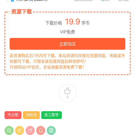
资源下载
19.9
下载价格
学币
VIP免费
立即购买
此资源购买后1天内可下载。本站资源均存放在百度网盘，电脑或手
机都可下载，只需安装百度网盘后转存即可！
升级网站VIP会员，全站海量资源免费下载！
0
作业帮
刘秋龙
高三数学