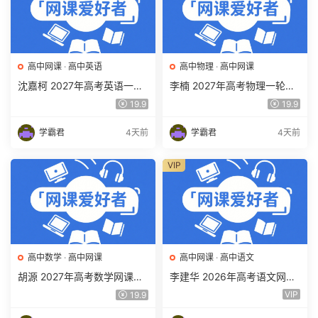
高中网课
·
高中英语
高中物理
·
高中网课
沈嘉柯 2027年高考英语一轮
李楠 2027年高考物理一轮复
复习网课教程 高三英语 上学
习网课教程 高三物理 上学期
19.9
19.9
期暑假班视频教程 百度网盘
暑假班视频教程 百度网盘下
下载
载
学霸君
4天前
学霸君
4天前
VIP
高中数学
·
高中网课
高中网课
·
高中语文
胡源 2027年高考数学网课教
李建华 2026年高考语文网课
程 高三数学 一轮复习暑假班
教程 高三语文 a+二三轮复习
VIP
19.9
视频教程 百度网盘下载
视频教程 百度网盘下载