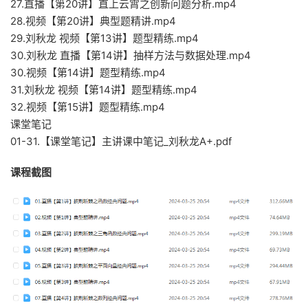
27.直播【第20讲】直上云霄之创新问题分析.mp4
28.视频【第20讲】典型题精讲.mp4
29.刘秋龙 视频【第13讲】题型精练.mp4
30.刘秋龙 直播【第14讲】抽样方法与数据处理.mp4
30.视频【第14讲】题型精练.mp4
31.刘秋龙 视频【第14讲】题型精练.mp4
32.视频【第15讲】题型精练.mp4
课堂笔记
01-31.【课堂笔记】主讲课中笔记_刘秋龙A+.pdf
课程截图