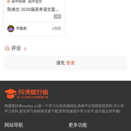
高中网课
·
高中语文
陈焕文 2026届高考语文复习
网课 高三语文 一二三轮视频
VIP
课程全年班 百度网盘下载
学霸君
4周前
评论
0
请先
登录
网课爱好者bestba.cn是一个学习分享资源网站,各种平台视频音频资料,中小学
学习资料,家长学习资料等资源下载,帮你快速提升学习水平,成为真正的学霸!
网站导航
更多功能