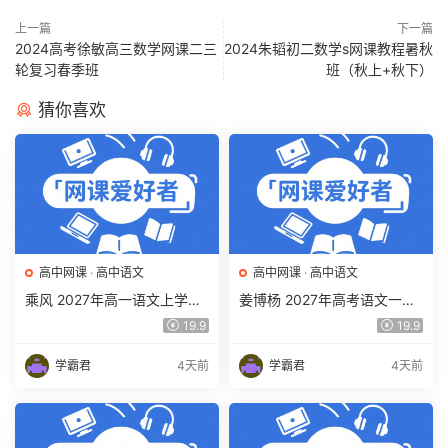
上一篇
下一篇
2024高考徐敏高三数学网课二三
2024朱韬初二数学s网课教程暑秋
轮复习春季班
班（秋上+秋下）
猜你喜欢
高中网课
·
高中语文
高中网课
·
高中语文
乘风 2027年高一语文上学期
姜博杨 2027年高考语文一轮
网课教程 高一语文 暑假班视
复习网课教程 高三语文 上学
19.9
19.9
频教程 百度网盘下载
期暑假班视频教程 百度网盘
下载
学霸君
4天前
学霸君
4天前