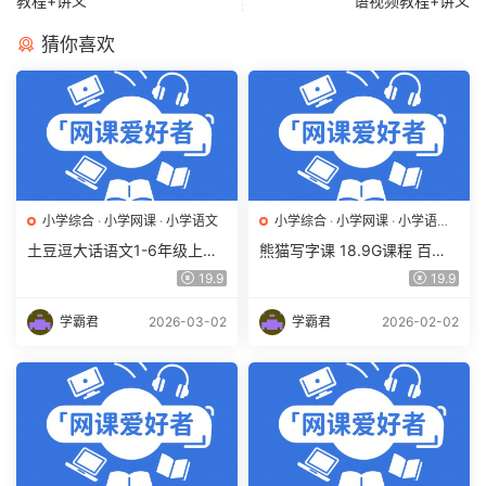
教程+讲义
语视频教程+讲义
猜你喜欢
小学综合
·
小学网课
·
小学语文
小学综合
·
小学网课
·
小学语文
·
幼儿启蒙
土豆逗大话语文1-6年级上册
熊猫写字课 18.9G课程 百度
合集趣味动画课(人教 部编)百
网盘下载 学前教育/小学/亲子
19.9
19.9
度网盘下载
课堂/亲子教育/识字学字
学霸君
2026-03-02
学霸君
2026-02-02