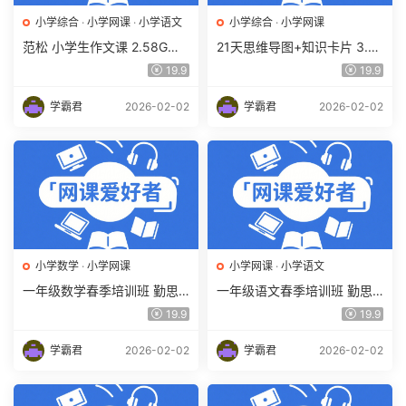
小学综合
·
小学网课
·
小学语文
小学综合
·
小学网课
范松 小学生作文课 2.58G百
21天思维导图+知识卡片 3.4
度网盘下载 快速提高小学生
6G课程百度网盘下载,XMind
19.9
19.9
写作水平
2020思维导图软件解密
学霸君
2026-02-02
学霸君
2026-02-02
小学数学
·
小学网课
小学网课
·
小学语文
一年级数学春季培训班 勤思
一年级语文春季培训班 勤思
在线 何俞霖 9.6G课程百度网
在线 潘晓琳 9.87G课程百度
19.9
19.9
盘下载
网盘下载
学霸君
2026-02-02
学霸君
2026-02-02