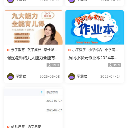
亲子教育
·
孩子成长
·
家长课堂
·
小学数学
·
小学综合
·
小学网课
·
幼儿启蒙
·
素质教育
小学英语
·
小学语文
·
幼儿启蒙
佩妮老师的九大能力全能育儿
黄冈小状元作业本2024年春
课（0~7岁孩子家族）百度网
人教版百度网盘下载
19.9
19.9
盘下载
学霸君
2025-05-08
学霸君
2025-04-24
幼儿启蒙
·
语文启蒙