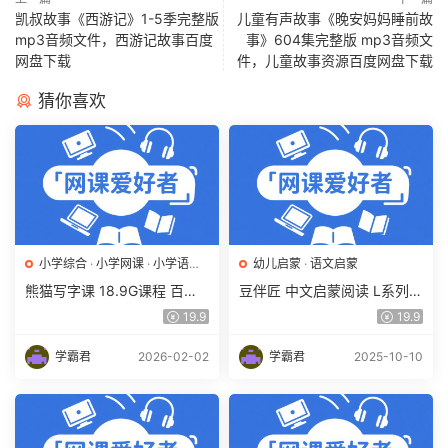
凯叔故事《西游记》1-5季完整版
儿童有声故事《晚安妈妈睡前故
mp3音频文件，西游记故事百度
事》604集完整版 mp3音频文
网盘下载
件，儿童故事资源百度网盘下载
猜你喜欢
小学综合
·
小学网课
·
小学语文
·
幼儿启蒙
·
语文启蒙
幼儿启蒙
熊猫写字课 18.9G课程 百度
豆伴匠 中文启蒙阅读 L系列夏
网盘下载 学前教育/小学/亲子
季视频课100讲 百度网盘下载
19.9
19.9
课堂/亲子教育/识字学字
学霸君
2026-02-02
学霸君
2025-10-10