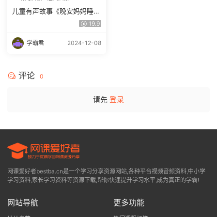
儿童有声故事《晚安妈妈睡前
故事》604集完整版 mp3音
19.9
频文件，儿童故事资源百度网
盘下载
学霸君
2024-12-08
评论
0
请先
登录
网课爱好者bestba.cn是一个学习分享资源网站,各种平台视频音频资料,中小学
学习资料,家长学习资料等资源下载,帮你快速提升学习水平,成为真正的学霸!
网站导航
更多功能