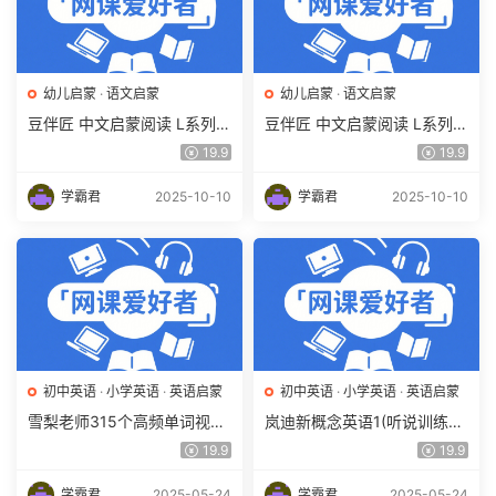
幼儿启蒙
·
语文启蒙
幼儿启蒙
·
语文启蒙
豆伴匠 中文启蒙阅读 L系列秋
豆伴匠 中文启蒙阅读 L系列冬
季视频课100讲 百度网盘下载
季视频课100讲 百度网盘下载
19.9
19.9
学霸君
2025-10-10
学霸君
2025-10-10
初中英语
·
小学英语
·
英语启蒙
初中英语
·
小学英语
·
英语启蒙
雪梨老师315个高频单词视频
岚迪新概念英语1(听说训练72
讲解课(80节)百度网盘下载
节+150节语法课)百度网盘下
19.9
19.9
载
学霸君
2025-05-24
学霸君
2025-05-24