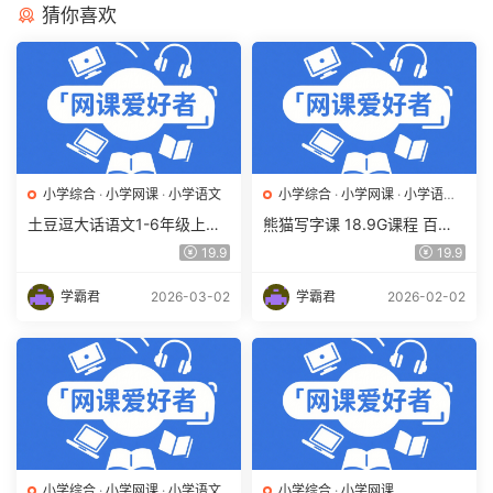
猜你喜欢
小学综合
·
小学网课
·
小学语文
小学综合
·
小学网课
·
小学语文
·
幼儿启蒙
土豆逗大话语文1-6年级上册
熊猫写字课 18.9G课程 百度
合集趣味动画课(人教 部编)百
网盘下载 学前教育/小学/亲子
19.9
19.9
度网盘下载
课堂/亲子教育/识字学字
学霸君
2026-03-02
学霸君
2026-02-02
小学综合
·
小学网课
·
小学语文
小学综合
·
小学网课