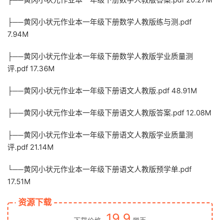
├──黄冈小状元作业本一年级下册数学人教版练与测.pdf
7.94M
├──黄冈小状元作业本一年级下册数学人教版学业质量测
评.pdf 17.36M
├──黄冈小状元作业本一年级下册语文人教版.pdf 48.91M
├──黄冈小状元作业本一年级下册语文人教版答案.pdf 12.08M
├──黄冈小状元作业本一年级下册语文人教版学业质量测
评.pdf 21.14M
└──黄冈小状元作业本一年级下册语文人教版预学单.pdf
17.51M
资源下载
19.9