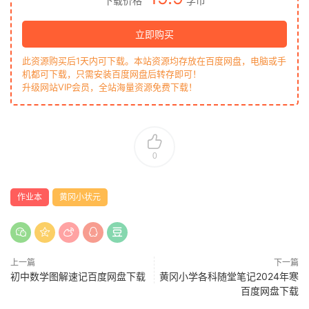
下载价格
学币
立即购买
此资源购买后1天内可下载。本站资源均存放在百度网盘，电脑或手
机都可下载，只需安装百度网盘后转存即可！
升级网站VIP会员，全站海量资源免费下载！
0
作业本
黄冈小状元
上一篇
下一篇
初中数学图解速记百度网盘下载
黄冈小学各科随堂笔记2024年寒
百度网盘下载