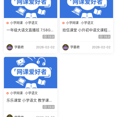
小学网课
·
小学语文
小学网课
·
小学语文
一年级大语文直播班 7.58G课
拾伍课堂 小升初中语文课程 2
程百度网盘下载 檀梦茜教学
5.83G课程百度网盘下载
19.9
19.9
课程
学霸君
2026-02-02
学霸君
2026-02-02
小学网课
·
小学语文
乐乐课堂 小学语文 教学课程
5.4G百度网盘下载
19.9