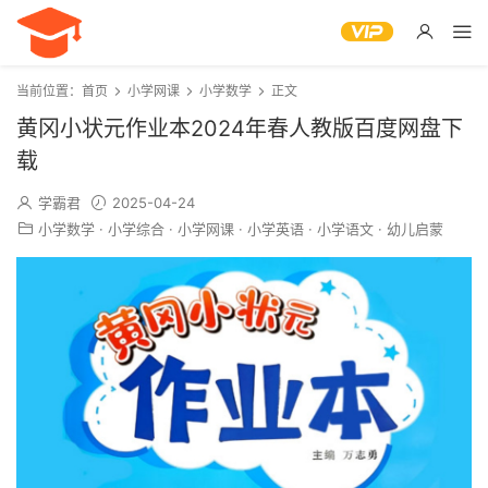
当前位置：
首页
小学网课
小学数学
正文
黄冈小状元作业本2024年春人教版百度网盘下
载
学霸君
2025-04-24
小学数学
·
小学综合
·
小学网课
·
小学英语
·
小学语文
·
幼儿启蒙