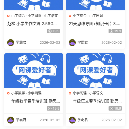
小学综合
·
小学网课
·
小学语文
小学综合
·
小学网课
范松 小学生作文课 2.58G百
21天思维导图+知识卡片 3.4
度网盘下载 快速提高小学生
6G课程百度网盘下载,XMind
19.9
19.9
写作水平
2020思维导图软件解密
学霸君
2026-02-02
学霸君
2026-02-02
小学数学
·
小学网课
小学网课
·
小学语文
一年级数学春季培训班 勤思
一年级语文春季培训班 勤思
在线 何俞霖 9.6G课程百度网
在线 潘晓琳 9.87G课程百度
19.9
19.9
盘下载
网盘下载
学霸君
2026-02-02
学霸君
2026-02-02