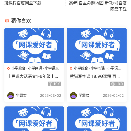
班课程百度网盘下载
高考|自主命题地区|新教材)百度
网盘下载
猜你喜欢
小学综合
·
小学网课
·
小学语文
小学综合
·
小学网课
·
小学语文
·
幼儿启蒙
土豆逗大话语文1-6年级上册
熊猫写字课 18.9G课程 百度
合集趣味动画课(人教 部编)百
网盘下载 学前教育/小学/亲子
19.9
19.9
度网盘下载
课堂/亲子教育/识字学字
学霸君
2026-03-02
学霸君
2026-02-02