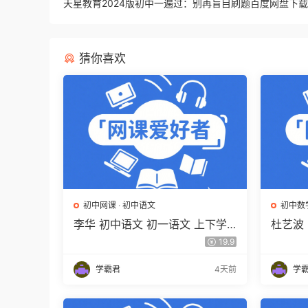
天星教育2024版初中一遍过：别再盲目刷题百度网盘下载
猜你喜欢
初中网课
·
初中语文
初中数
李华 初中语文 初一语文 上下学
杜艺波 
期同步复习课程（34讲带讲义、
自主学
19.9
练习）百度网盘下载
载
学霸君
4天前
学