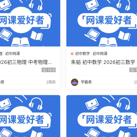
理
·
初中网课
初中数学
·
初中网课
026初三物理 中考物理培
朱韬 初中数学 2026初三数学
上秋下·全国版·S 百度网盘
考数学培训班（秋上秋下·全国
19.9
1
S）百度网盘下载
霸君
2周前
学霸君