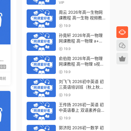
轮视频教程全年班 百度网
VIP
盘下载
周云 2026年高一生物网
课教程 高一生物 视频教
程下学期寒春班 百度网盘
19.9
下载
孙竟轩 2026年高一物理
网课教程 高一物理 a+视
频教程下学期寒春班 百度
19.9
网盘下载
俞伯勋 2026年高一物理
 中
网课教程 高一物理 s视频
版·
9.9
教程下学期寒春班 百度网
19.9
盘下载
2周前
刘飞飞 2026初中英语 初
三英语培训班（秋上秋下·
全国版·A+）百度网盘下
19.9
载
王传扬 2026初一英语 初
中英语春上 双语素养自主
学习·TY·A+（三期）百度
19.9
网盘下载
郭济阳 2026初一数学 初