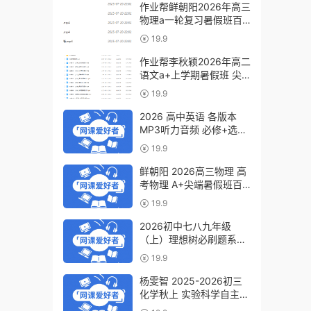
作业帮鲜朝阳2026年高三
物理a一轮复习暑假班百
度网盘下载
19.9
作业帮李秋颖2026年高二
语文a+上学期暑假班 尖
端班百度网盘下载
19.9
2026 高中英语 各版本
MP3听力音频 必修+选修
6.07GB百度网盘下载
19.9
鲜朝阳 2026高三物理 高
考物理 A+尖端暑假班百
度网盘下载
19.9
2026初中七八九年级
（上）理想树必刷题系列
百度网盘下载
19.9
杨雯智 2025-2026初三
化学秋上 实验科学自主学
习·TY·S（3期）百度网盘