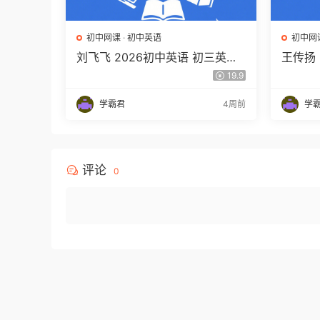
初中网课
·
初中英语
初中网
刘飞飞 2026初中英语 初三英语
王传扬 
培训班（秋上秋下·全国版·A+）
春上 双
19.9
百度网盘下载
（三期
学霸君
4周前
学
评论
0