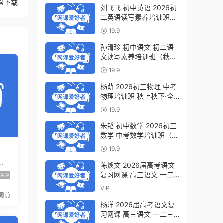
盘下载
刘飞飞 初中英语 2026初
二英语读写素养培训班
（秋上秋下·全国版·S）百
19.9
度网盘下载
孙清珍 初中语文 初二语
文读写素养培训班（秋上
秋下·全国版·A+）百度网
19.9
盘下载
杨萌 2026初三物理 中考
物理培训班 秋上秋下·全
国版·S 百度网盘下载
19.9
朱韬 初中数学 2026初三
数学 中考数学培训班（秋
上秋下·全国版·S）百度网
19.9
盘下载
语
陈焕文 2026届高考语文
国
复习网课 高三语文 一二
9.9
三轮视频课程全年班 百度
VIP
网盘下载
2周前
杨洋 2026届高考语文复
习网课 高三语文 一二三