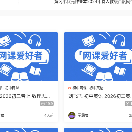
黄冈小状元作业本2024年春人教版百度网
学
·
初中网课
初中网课
·
初中英语
2026初三春上 数理思维
刘飞飞 初中英语 2026初二英
习·SK（三期）百度网盘下
读写素养培训班（秋上秋下·全
19.9
1
版·S）百度网盘下载
霸君
4天前
学霸君