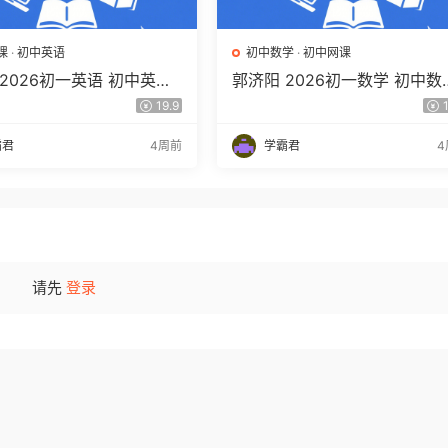
课
·
初中英语
初中数学
·
初中网课
2026初一英语 初中英语
郭济阳 2026初一数学 初中数
语素养自主学习·TY·A+
春上 数理思维自主学习·BS（
19.9
1
）百度网盘下载
期）百度网盘下载
霸君
4周前
学霸君
4
请先
登录