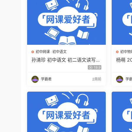
初中网课
·
初中语文
初中物
孙清珍 初中语文 初二语文读写素
杨萌 2
养培训班（秋上秋下·全国版·A
训班 秋
19.9
+）百度网盘下载
下载
学霸君
2周前
学