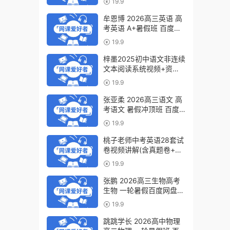
19.9
下载
牟恩博 2026高三英语 高
考英语 A+暑假班 百度网
盘下载
19.9
梓墨2025初中语文非连续
文本阅读系统视频+资料
(第六季)百度网盘下载
19.9
张亚柔 2026高三语文 高
考语文 暑假冲顶班 百度
网盘下载
19.9
桃子老师中考英语28套试
卷视频讲解(含真题卷+模
拟卷)百度网盘下载
19.9
张鹏 2026高三生物高考
生物 一轮暑假百度网盘下
载
19.9
跳跳学长 2026高中物理