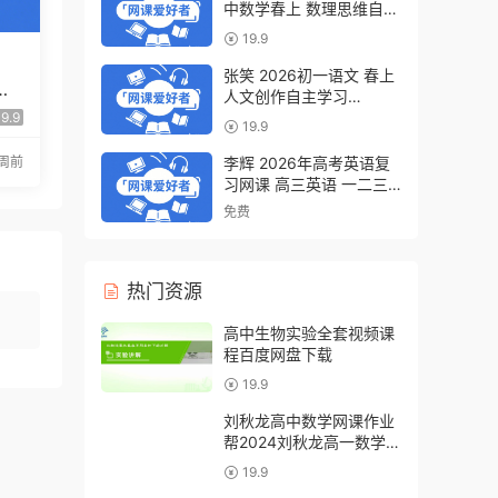
中数学春上 数理思维自主
学习·BS（一期）百度网
19.9
盘下载
张笑 2026初一语文 春上
学
人文创作自主学习
一
·TY·S（一期）百度网盘下
9.9
19.9
载
李辉 2026年高考英语复
周前
习网课 高三英语 一二三
轮视频课程全年班 百度网
免费
盘下载
热门资源
高中生物实验全套视频课
程百度网盘下载
19.9
刘秋龙高中数学网课作业
帮2024刘秋龙高一数学
a+教程（暑假班+秋季
19.9
班）