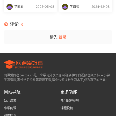
学霸君
2025-05-08
学霸君
2024-12-08
评论
0
请先
登录
网课爱好者bestba.cn是一个学习分享资源网站,各种平台视频音频资料,中小学
学习资料,家长学习资料等资源下载,帮你快速提升学习水平,成为真正的学霸!
网站导航
更多功能
幼儿启蒙
热门课程标签
小学网课
课程投稿
初中网课