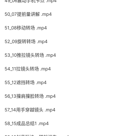
49_06震动手机卡点 .mp4
50_07提前量讲解 .mp4
51_08移动转场 .mp4
52_09旋转转场 .mp4
53_10推拉镜头转场 .mp4
54_11拉镜头转场 .mp4
55_12遮挡转场 .mp4
56_13撞肩撞脸转场 .mp4
57_14用手穿越镜头 .mp4
58_15成品总结1 .mp4