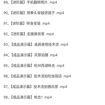
89_【进阶篇】手机翻转照片 .mp4
90_【进阶篇】用拳头穿越进镜子 .mp4
91_【进阶篇】转身变装 .mp4
92_【进阶篇】走路换背景 .mp4
93_【成品演示篇】道具使用技术流 .mp4
94_【成品演示篇】风景拍摄 .mp4
95_【成品演示篇】杭州西湖枪击 .mp4
96_【成品演示篇】技术流拍吃饭探店 .mp4
97_【成品演示篇】技术流拍摄风景 .mp4
98_【成品演示篇】枪击1 .mp4