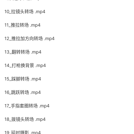
10_拉镜头转场 .mp4
11_推拉转场 .mp4
12_推拉加方向转场 .mp4
13_翻转转场 .mp4
14_打枪换背景 .mp4
15_踩脚转场 .mp4
16_跳跃转场 .mp4
17_手指套圈转场 .mp4
18_拨镜头转场 .mp4
19_延时摄影 .mp4