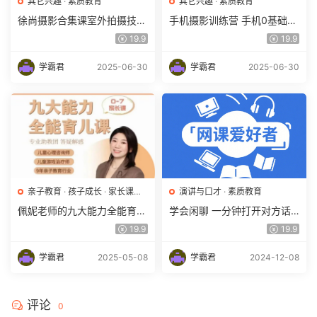
其它兴趣
·
素质教育
其它兴趣
·
素质教育
徐尚摄影合集课室外拍摄技巧
手机摄影训练营 手机0基础短
+灯光百度网盘下载
视频拍摄剪辑实操教学百度网
19.9
19.9
盘下载
学霸君
2025-06-30
学霸君
2025-06-30
亲子教育
·
孩子成长
·
家长课堂
·
演讲与口才
·
素质教育
幼儿启蒙
·
素质教育
佩妮老师的九大能力全能育儿
学会闲聊 一分钟打开对方话
课（0~7岁孩子家族）百度网
匣子 终结尬聊 拯救社恐 优化
19.9
19.9
盘下载
关系 激活创造力
学霸君
2025-05-08
学霸君
2024-12-08
评论
0