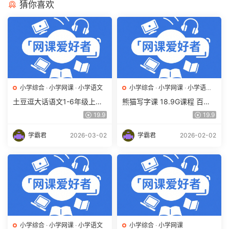
猜你喜欢
小学综合
·
小学网课
·
小学语文
小学综合
·
小学网课
·
小学语文
·
幼儿启蒙
土豆逗大话语文1-6年级上册
熊猫写字课 18.9G课程 百度
合集趣味动画课(人教 部编)百
网盘下载 学前教育/小学/亲子
19.9
19.9
度网盘下载
课堂/亲子教育/识字学字
学霸君
2026-03-02
学霸君
2026-02-02
小学综合
·
小学网课
·
小学语文
小学综合
·
小学网课