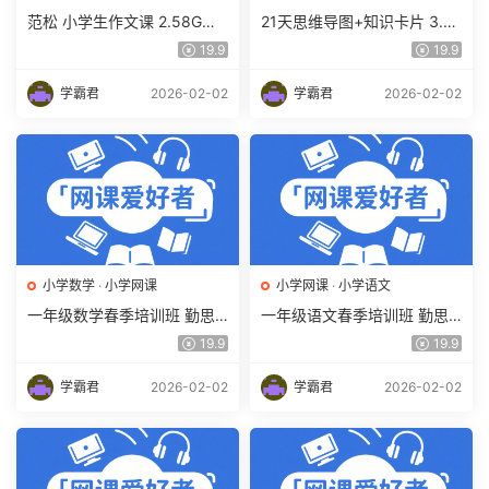
范松 小学生作文课 2.58G百
21天思维导图+知识卡片 3.4
度网盘下载 快速提高小学生
6G课程百度网盘下载,XMind
19.9
19.9
写作水平
2020思维导图软件解密
学霸君
2026-02-02
学霸君
2026-02-02
小学数学
·
小学网课
小学网课
·
小学语文
一年级数学春季培训班 勤思
一年级语文春季培训班 勤思
在线 何俞霖 9.6G课程百度网
在线 潘晓琳 9.87G课程百度
19.9
19.9
盘下载
网盘下载
学霸君
2026-02-02
学霸君
2026-02-02