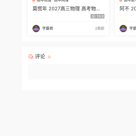
高中物理
·
高中网课
高中数
莫慌年 2027高三物理 高考物理
阿不 
一轮 百度网盘下载
程 高
19.9
百度网
学霸君
2周前
学
评论
0