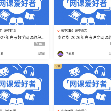
学
·
高中网课
高中网课
·
高中语文
2027年高考数学网课教程
李建华 2026年高考语文网课
学 一轮复习暑假班视频教
程 高三语文 a+二三轮复习视
19.9
度网盘下载
教程 百度网盘下载
霸君
2周前
学霸君
VIP