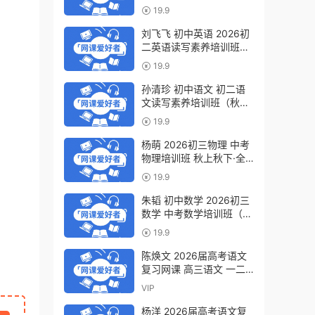
轮复习视频教程 百度网盘
19.9
下载
刘飞飞 初中英语 2026初
二英语读写素养培训班
（秋上秋下·全国版·S）百
19.9
度网盘下载
孙清珍 初中语文 初二语
文读写素养培训班（秋上
秋下·全国版·A+）百度网
19.9
盘下载
杨萌 2026初三物理 中考
物理培训班 秋上秋下·全
国版·S 百度网盘下载
19.9
朱韬 初中数学 2026初三
数学 中考数学培训班（秋
上秋下·全国版·S）百度网
19.9
盘下载
陈焕文 2026届高考语文
复习网课 高三语文 一二
三轮视频课程全年班 百度
VIP
网盘下载
杨洋 2026届高考语文复