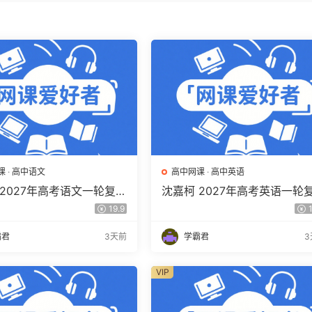
课
·
高中语文
高中网课
·
高中英语
 2027年高考语文一轮复习
沈嘉柯 2027年高考英语一轮
程 高三语文 上学期暑假班
网课教程 高三英语 上学期暑
19.9
1
程 百度网盘下载
视频教程 百度网盘下载
霸君
3天前
学霸君
3
VIP