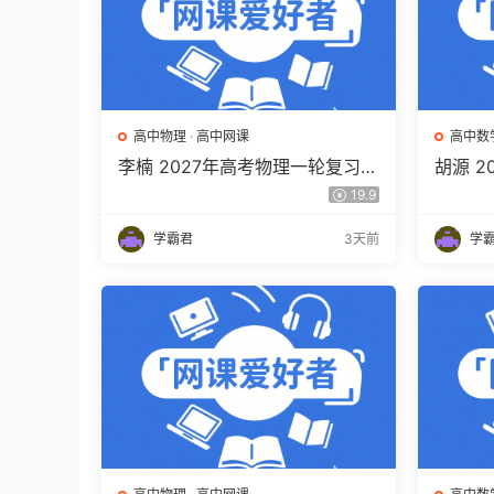
高中物理
·
高中网课
高中数
李楠 2027年高考物理一轮复习网
胡源 
课教程 高三物理 上学期暑假班视
高三数
19.9
频教程 百度网盘下载
程 百
学霸君
3天前
学