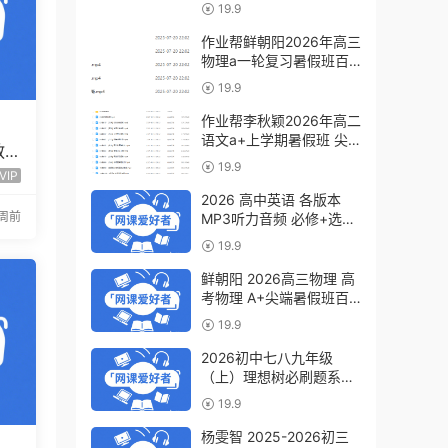
a+教程（暑假班+秋季
19.9
班）
作业帮鲜朝阳2026年高三
物理a一轮复习暑假班百
度网盘下载
19.9
作业帮李秋颖2026年高二
语文a+上学期暑假班 尖
教
端班百度网盘下载
19.9
频
VIP
2026 高中英语 各版本
2周前
MP3听力音频 必修+选修
6.07GB百度网盘下载
19.9
鲜朝阳 2026高三物理 高
考物理 A+尖端暑假班百
度网盘下载
19.9
2026初中七八九年级
（上）理想树必刷题系列
百度网盘下载
19.9
杨雯智 2025-2026初三