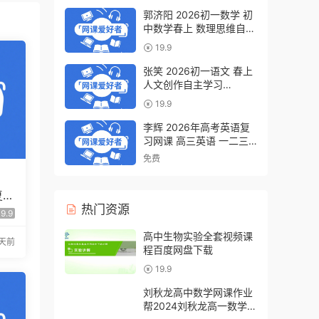
郭济阳 2026初一数学 初
中数学春上 数理思维自主
学习·BS（一期）百度网
19.9
盘下载
张笑 2026初一语文 春上
人文创作自主学习
·TY·S（一期）百度网盘下
19.9
载
李辉 2026年高考英语复
习网课 高三英语 一二三
轮视频课程全年班 百度网
免费
盘下载
复习
假班
热门资源
9.9
高中生物实验全套视频课
天前
程百度网盘下载
19.9
刘秋龙高中数学网课作业
帮2024刘秋龙高一数学