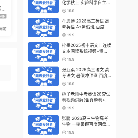
化学秋上 实验科学自主学
网
习·TY·S（3期）百度网盘
19.9
下载
程全
VIP
牟恩博 2026高三英语 高
考英语 A+暑假班 百度网
周前
盘下载
19.9
梓墨2025初中语文非连续
文本阅读系统视频+资料
(第六季)百度网盘下载
19.9
张亚柔 2026高三语文 高
考语文 暑假冲顶班 百度
网盘下载
19.9
桃子老师中考英语28套试
卷视频讲解(含真题卷+模
拟卷)百度网盘下载
19.9
张鹏 2026高三生物高考
生物 一轮暑假百度网盘下
载
19.9