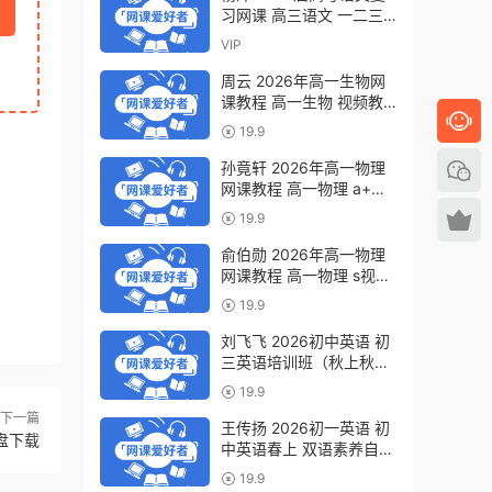
习网课 高三语文 一二三
轮视频教程全年班 百度网
VIP
盘下载
周云 2026年高一生物网
课教程 高一生物 视频教
程下学期寒春班 百度网盘
19.9
下载
孙竟轩 2026年高一物理
网课教程 高一物理 a+视
频教程下学期寒春班 百度
19.9
网盘下载
俞伯勋 2026年高一物理
网课教程 高一物理 s视频
教程下学期寒春班 百度网
19.9
盘下载
刘飞飞 2026初中英语 初
三英语培训班（秋上秋下·
全国版·A+）百度网盘下
19.9
载
下一篇
王传扬 2026初一英语 初
盘下载
中英语春上 双语素养自主
学习·TY·A+（三期）百度
19.9
网盘下载