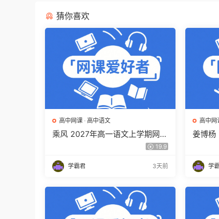
猜你喜欢
高中网课
·
高中语文
高中网
乘风 2027年高一语文上学期网课
姜博杨
教程 高一语文 暑假班视频教程
网课教
19.9
百度网盘下载
视频教
学霸君
3天前
学