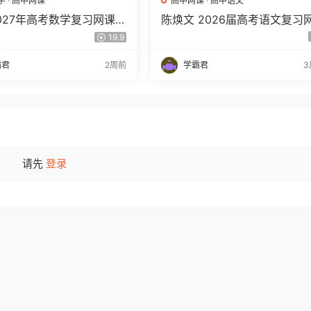
学
·
高中网课
高中网课
·
高中语文
2027年高考数学复习网课教
陈焕文 2026届高考语文复习
三数学 一轮复习视频教程
课 高三语文 一二三轮视频课
19.9
盘下载
年班 百度网盘下载
霸君
2周前
学霸君
3
请先
登录