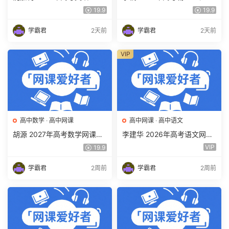
复习网课教程 高三英语 上学
习网课教程 高三物理 上学期
19.9
19.9
期暑假班视频教程 百度网盘
暑假班视频教程 百度网盘下
下载
载
学霸君
2天前
学霸君
2天前
VIP
高中数学
·
高中网课
高中网课
·
高中语文
胡源 2027年高考数学网课教
李建华 2026年高考语文网课
程 高三数学 一轮复习暑假班
教程 高三语文 a+二三轮复习
VIP
19.9
视频教程 百度网盘下载
视频教程 百度网盘下载
学霸君
2周前
学霸君
2周前