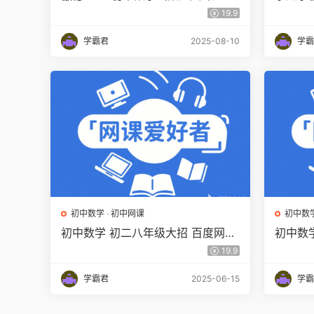
讲视频百度网盘下载
学全体
19.9
学霸君
2025-08-10
学霸
初中数学
·
初中网课
初中数
初中数学 初二八年级大招 百度网盘
初中数
下载
下载
19.9
学霸君
2025-06-15
学霸