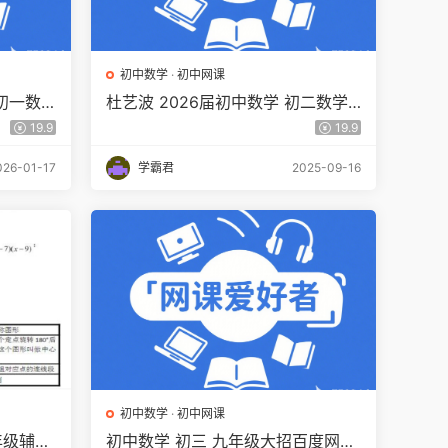
初中数学
·
初中网课
6初一数
杜艺波 2026届初中数学 初二数学
盘下载
培训班（24年秋上·全国人教版·A
19.9
19.9
+班） 百度网盘下载
026-01-17
学霸君
2025-09-16
初中数学
·
初中网课
年级辅导
初中数学 初三 九年级大招百度网盘