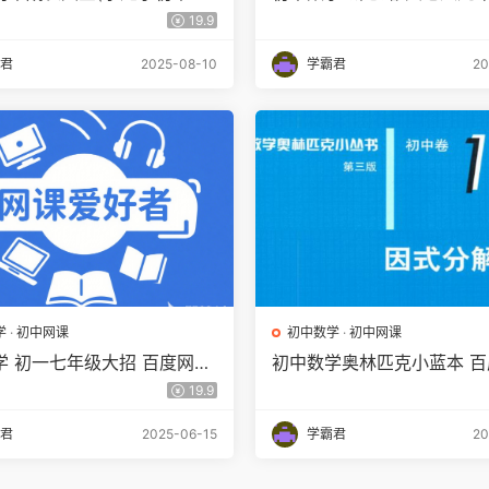
系课)百度网盘下载
与训练电子文档百度网盘下
19.9
君
2025-08-10
学霸君
20
学
·
初中网课
初中数学
·
初中网课
学 初一七年级大招 百度网盘
初中数学奥林匹克小蓝本 
下载
19.9
君
2025-06-15
学霸君
20