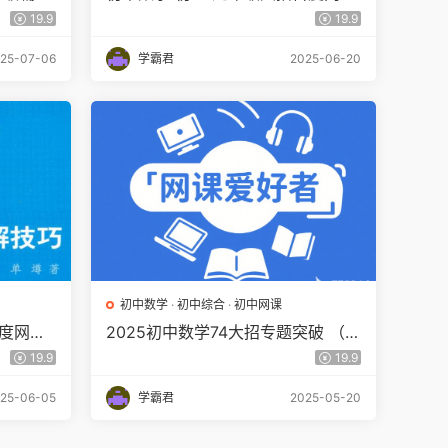
载
下载
19.9
19.9
25-07-06
学霸君
2025-06-20
初中数学
·
初中综合
·
初中网课
百度网盘
2025初中数学74大招专题突破 （学
生版+教师版）百度网盘下载
19.9
19.9
25-06-05
学霸君
2025-05-20