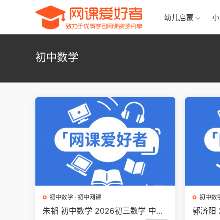
幼儿启蒙
小
初中数学
初中数学
·
初中网课
初中数
朱韬 初中数学 2026初三数学 中考
郭济阳 