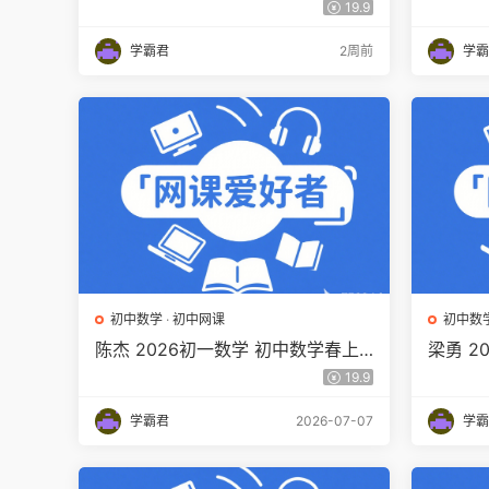
数学培训班（秋上秋下·全国版·S）
上 数
19.9
百度网盘下载
度网盘
学霸君
2周前
学霸
初中数学
·
初中网课
初中数
陈杰 2026初一数学 初中数学春上
梁勇 2
数理思维自主学习·RJ·A+（二期）
数理思维
19.9
百度网盘下载
度网盘
学霸君
2026-07-07
学霸